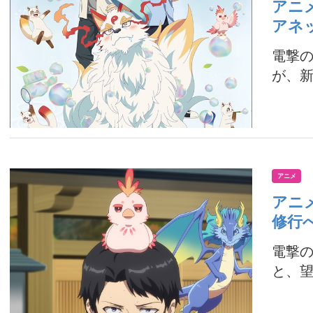
アニメ
アネ
電撃の
が、新
アニメ
アニ
修行
電撃の
と、望