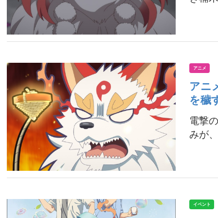
アニメ
アニ
を穢
電撃の
みが、
イベント