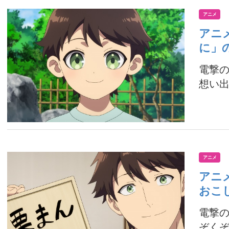
アニメ
アニ
に」
電撃
想い出
アニメ
アニ
おこ
電撃
ぞくぞ