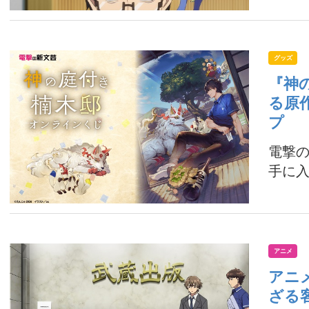
グッズ
『神
る原
プ
電撃
手に入
アニメ
アニ
ざる