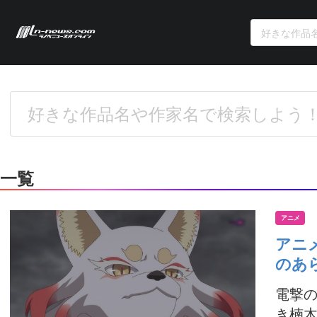
一覧
アニメ
アニ
のあ
電撃の
き楠木