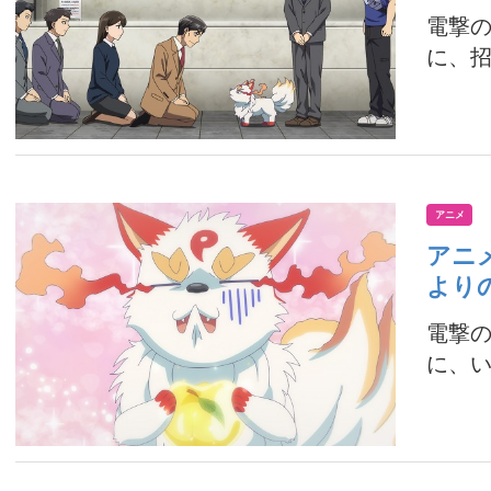
電撃
に、招
アニメ
アニ
より
電撃
に、い