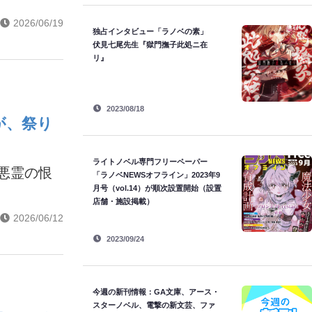
2026/06/19
独占インタビュー「ラノベの素」
伏見七尾先生『獄門撫子此処ニ在
リ』
2023/08/18
が、祭り
ライトノベル専門フリーペーパー
悪霊の恨
「ラノベNEWSオフライン」2023年9
月号（vol.14）が順次設置開始（設置
店舗・施設掲載）
2026/06/12
2023/09/24
今週の新刊情報：GA文庫、アース・
スターノベル、電撃の新文芸、ファ