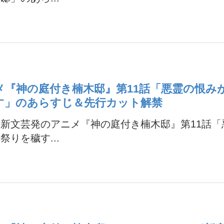
メ『神の庭付き楠木邸』第11話「悪霊の恨み
す」のあらすじ＆先行カット解禁
新文芸発のアニメ『神の庭付き楠木邸』第11話「
祭りを穢す...