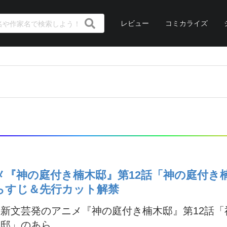
レビュー
コミカライズ
メ『神の庭付き楠木邸』第12話「神の庭付き
らすじ＆先行カット解禁
新文芸発のアニメ『神の庭付き楠木邸』第12話「
邸」のあら...