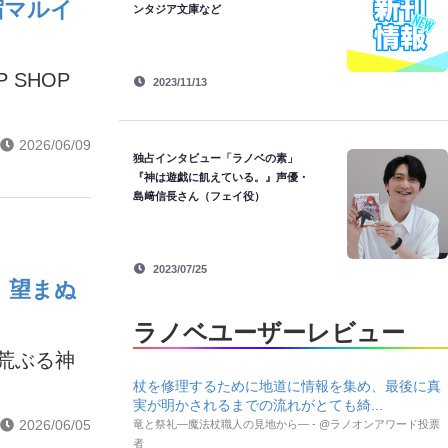
宿マルイ
ンタジア文庫など
 SHOP
2023/11/13
2026/06/09
独占インタビュー「ラノベの素」
『神は遊戯に飢えている。』声優・
島﨑信長さん（フェイ役）
2023/07/25
、望まぬ
ラノベユーザーレビュー
荒ぶる神
杖を修理するために地道に情報を集め、最後に真
実が明かされるまでの流れがとても綺...
2026/06/05
竜と祭礼―魔法杖職人の見地から― - @ラノオンアワード投票
者