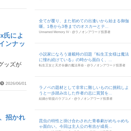
全てが覆り、また初めての出逢いから始まる御伽
噺。1巻から3巻までのオスカーとテ...
Unnamed Memory IV - @ラノオンアワード投票者
x氏によ
インナッ
小説家になろう連載時の旧題『転生王女様は魔法
に憧れ続けている』の時から面白く、...
グッズが
転生王女と天才令嬢の魔法革命 - @ラノオンアワード投票者
2026/06/01
ラノベの題材として非常に難しいものに挑戦しよ
うと一歩踏み出した作者の志に賞賛を...
結婚が前提のラブコメ - @ラノオンアワード投票者
、招かれ
昆虫の特性と掛け合わされた青春劇がめちゃめち
ゃ面白い。今回は主人公の有吉が成長...