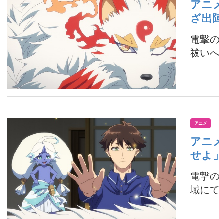
アニ
ざ出
電撃
祓いへ
アニメ
アニ
せよ
電撃
域にて