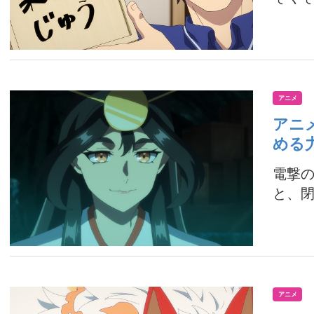
アニメ
アニ
める
電撃
と、閉
アニメ