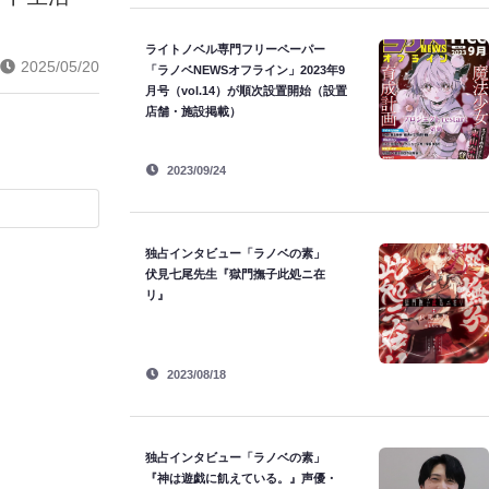
ライトノベル専門フリーペーパー
2025/05/20
「ラノベNEWSオフライン」2023年9
月号（vol.14）が順次設置開始（設置
店舗・施設掲載）
2023/09/24
独占インタビュー「ラノベの素」
伏見七尾先生『獄門撫子此処ニ在
リ』
2023/08/18
独占インタビュー「ラノベの素」
『神は遊戯に飢えている。』声優・