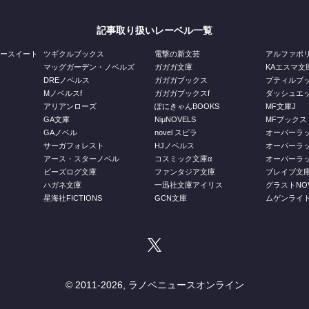
記事取り扱いレーベル一覧
ジースイート
ツギクルブックス
電撃の新文芸
アルファポ
マッグガーデン・ノベルズ
ガガガ文庫
KAエスマ文
DREノベルス
ガガガブックス
プティルブ
Mノベルスf
ガガガブックスf
ダッシュエ
アリアンローズ
ぽにきゃんBOOKS
MF文庫J
GA文庫
NiμNOVELS
MFブックス
GAノベル
novel スピラ
オーバーラ
ス
サーガフォレスト
HJノベルス
オーバーラ
庫
アース・スターノベル
コスミック文庫α
オーバーラッ
ビーズログ文庫
ファンタジア文庫
ブレイブ文
ハガネ文庫
一迅社文庫アイリス
グラストNOV
星海社FICTIONS
GCN文庫
ムゲンライ
© 2011-
2026, ラノベニュースオンライン