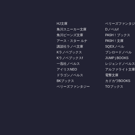
HJ文庫
ベリーズファンタ
角川スニーカー文庫
Dノベルf
角川ビーンズ文庫
PASH！ブックス
アース・スター ルナ
PASH！文庫
講談社ラノベ文庫
SQEXノベル
Kラノベブックス
ブシロードノベル
Kラノベブックスf
JUMP j BOOKS
一迅社ノベルス
レジェンドノベル
アイリスNEO
アルファライト文
ドラゴンノベルス
電撃文庫
BKブックス
カドカワBOOKS
ベリーズファンタジー
TOブックス