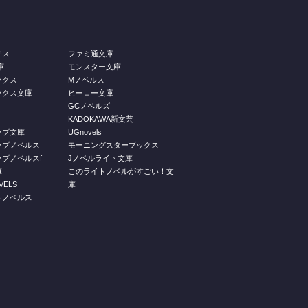
リス
ファミ通文庫
庫
モンスター文庫
ックス
Mノベルス
ックス文庫
ヒーロー文庫
GCノベルズ
KADOKAWA新文芸
ップ文庫
UGnovels
ップノベルス
モーニングスターブックス
プノベルスf
Jノベルライト文庫
庫
このライトノベルがすごい！文
ELS
庫
トノベルス