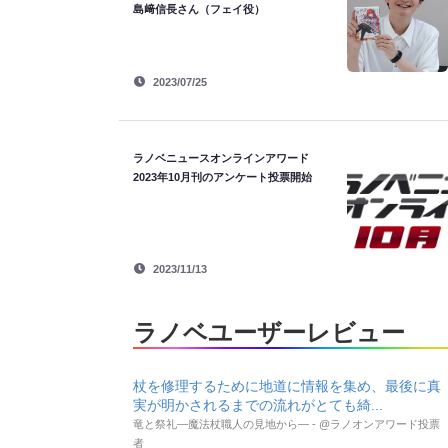
島﨑信長さん（フェイ役）
2023/07/25
ラノベニュースオンラインアワード
2023年10月刊のアンケート投票開始
2023/11/13
ラノベユーザーレビュー
杖を修理するために地道に情報を集め、最後に真
実が明かされるまでの流れがとても綺...
竜と祭礼―魔法杖職人の見地から― - @ラノオンアワード投票
者