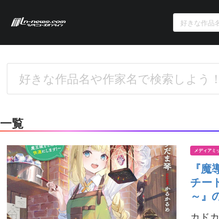
一覧
メディアミ
『魔
チー
～』
カドカ