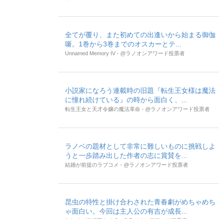
全てが覆り、また初めての出逢いから始まる御伽
噺。1巻から3巻までのオスカーとテ...
Unnamed Memory IV - @ラノオンアワード投票者
小説家になろう連載時の旧題『転生王女様は魔法
に憧れ続けている』の時から面白く、...
転生王女と天才令嬢の魔法革命 - @ラノオンアワード投票者
ラノベの題材として非常に難しいものに挑戦しよ
うと一歩踏み出した作者の志に賞賛を...
結婚が前提のラブコメ - @ラノオンアワード投票者
昆虫の特性と掛け合わされた青春劇がめちゃめち
ゃ面白い。今回は主人公の有吉が成長...