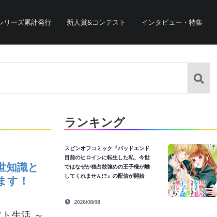
シリーズ累計発行
新人賞&コンテスト
インタビュー・特集
ランキング
スピンオフコミック『バッドエンド
目前のヒロインに転生した私、今世
世知識と
ではなぜか独占欲強めの王子様が離
してくれません!?』の配信が開始
ます！
2026/08/08
ト生活 ～