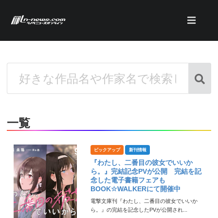
一覧
ピックアップ
新刊情報
『わたし、二番目の彼女でいいか
ら。』完結記念PVが公開 完結を記
念した電子書籍フェアも
BOOK☆WALKERにて開催中
電撃文庫刊『わたし、二番目の彼女でいいか
ら。』の完結を記念したPVが公開され...