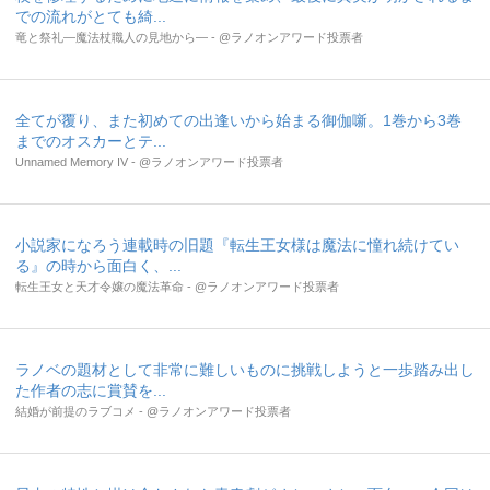
での流れがとても綺...
竜と祭礼―魔法杖職人の見地から― - @ラノオンアワード投票者
全てが覆り、また初めての出逢いから始まる御伽噺。1巻から3巻
までのオスカーとテ...
Unnamed Memory IV - @ラノオンアワード投票者
小説家になろう連載時の旧題『転生王女様は魔法に憧れ続けてい
る』の時から面白く、...
転生王女と天才令嬢の魔法革命 - @ラノオンアワード投票者
ラノベの題材として非常に難しいものに挑戦しようと一歩踏み出し
た作者の志に賞賛を...
結婚が前提のラブコメ - @ラノオンアワード投票者