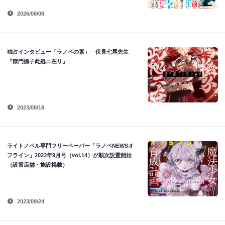
2026/08/08
独占インタビュー「ラノベの素」 伏見七尾先生
『獄門撫子此処ニ在リ』
2023/08/18
ライトノベル専門フリーペーパー「ラノベNEWSオ
フライン」2023年9月号（vol.14）が順次設置開始
（設置店舗・施設掲載）
2023/09/24