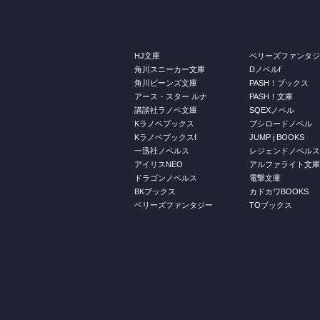
HJ文庫
ベリーズファンタ
角川スニーカー文庫
Dノベルf
角川ビーンズ文庫
PASH！ブックス
アース・スター ルナ
PASH！文庫
講談社ラノベ文庫
SQEXノベル
Kラノベブックス
ブシロードノベル
Kラノベブックスf
JUMP j BOOKS
一迅社ノベルス
レジェンドノベル
アイリスNEO
アルファライト文
ドラゴンノベルス
電撃文庫
BKブックス
カドカワBOOKS
ベリーズファンタジー
TOブックス