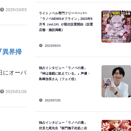
2025/10/03
ライトノベル専門フリーペーパー
「ラノベNEWSオフライン」2023年9
月号（vol.14）が順次設置開始（設置
店舗・施設掲載）
2023/09/24
『異界掃
独占インタビュー「ラノベの素」
日にオーバ
『神は遊戯に飢えている。』声優・
島﨑信長さん（フェイ役）
2025/01/26
2023/07/25
独占インタビュー「ラノベの素」
伏見七尾先生『獄門撫子此処ニ在