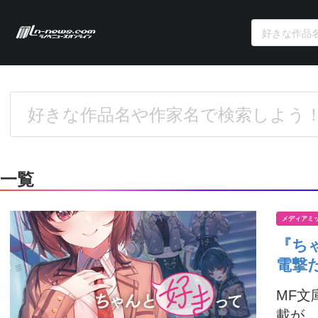
一覧
メディアミ
『ち
電撃だ
MF文
載が、2