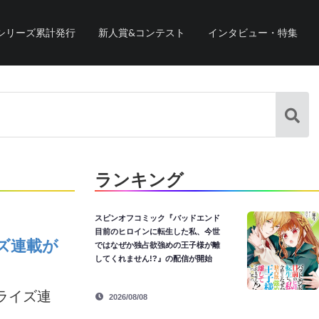
シリーズ累計発行
新人賞&コンテスト
インタビュー・特集
ランキング
スピンオフコミック『バッドエンド
目前のヒロインに転生した私、今世
ズ連載が
ではなぜか独占欲強めの王子様が離
してくれません!?』の配信が開始
ライズ連
2026/08/08