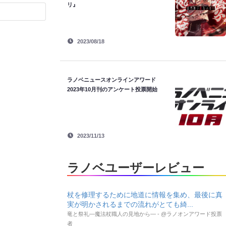
リ』
2023/08/18
ラノベニュースオンラインアワード
2023年10月刊のアンケート投票開始
2023/11/13
ラノベユーザーレビュー
杖を修理するために地道に情報を集め、最後に真
実が明かされるまでの流れがとても綺...
竜と祭礼―魔法杖職人の見地から― - @ラノオンアワード投票
者