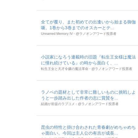
全てが覆り、また初めての出逢いから始まる御伽
噺。1巻から3巻までのオスカーとテ...
Unnamed Memory IV - @ラノオンアワード投票者
小説家になろう連載時の旧題『転生王女様は魔法
に憧れ続けている』の時から面白く、...
転生王女と天才令嬢の魔法革命 - @ラノオンアワード投票者
ラノベの題材として非常に難しいものに挑戦しよ
うと一歩踏み出した作者の志に賞賛を...
結婚が前提のラブコメ - @ラノオンアワード投票者
昆虫の特性と掛け合わされた青春劇がめちゃめち
ゃ面白い。今回は主人公の有吉が成長...