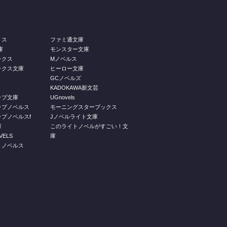
リス
ファミ通文庫
庫
モンスター文庫
ックス
Mノベルス
ックス文庫
ヒーロー文庫
GCノベルズ
KADOKAWA新文芸
ップ文庫
UGnovels
ップノベルス
モーニングスターブックス
プノベルスf
Jノベルライト文庫
庫
このライトノベルがすごい！文
ELS
庫
トノベルス