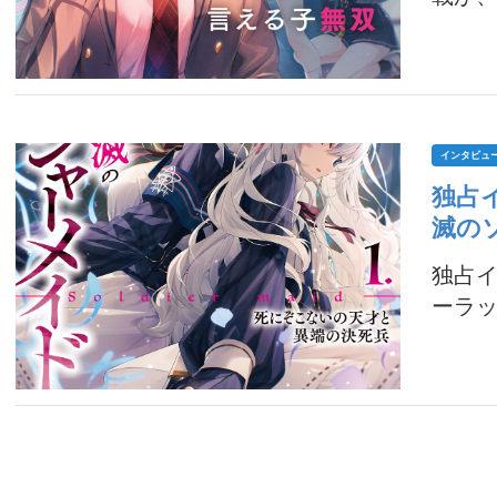
インタビュ
独占
滅の
独占イ
ーラッ