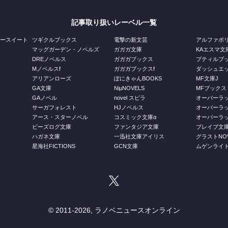
記事取り扱いレーベル一覧
ジースイート
ツギクルブックス
電撃の新文芸
アルファポ
マッグガーデン・ノベルズ
ガガガ文庫
KAエスマ文
DREノベルス
ガガガブックス
プティルブ
Mノベルスf
ガガガブックスf
ダッシュエ
アリアンローズ
ぽにきゃんBOOKS
MF文庫J
GA文庫
NiμNOVELS
MFブックス
GAノベル
novel スピラ
オーバーラ
ス
サーガフォレスト
HJノベルス
オーバーラ
庫
アース・スターノベル
コスミック文庫α
オーバーラッ
ビーズログ文庫
ファンタジア文庫
ブレイブ文
ハガネ文庫
一迅社文庫アイリス
グラストNOV
星海社FICTIONS
GCN文庫
ムゲンライ
© 2011-
2026, ラノベニュースオンライン