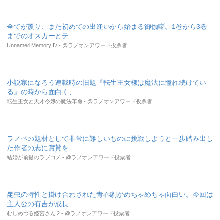
全てが覆り、また初めての出逢いから始まる御伽噺。1巻から3巻
までのオスカーとテ...
Unnamed Memory IV - @ラノオンアワード投票者
小説家になろう連載時の旧題『転生王女様は魔法に憧れ続けてい
る』の時から面白く、...
転生王女と天才令嬢の魔法革命 - @ラノオンアワード投票者
ラノベの題材として非常に難しいものに挑戦しようと一歩踏み出し
た作者の志に賞賛を...
結婚が前提のラブコメ - @ラノオンアワード投票者
昆虫の特性と掛け合わされた青春劇がめちゃめちゃ面白い。今回は
主人公の有吉が成長...
むしめづる姫宮さん 2 - @ラノオンアワード投票者