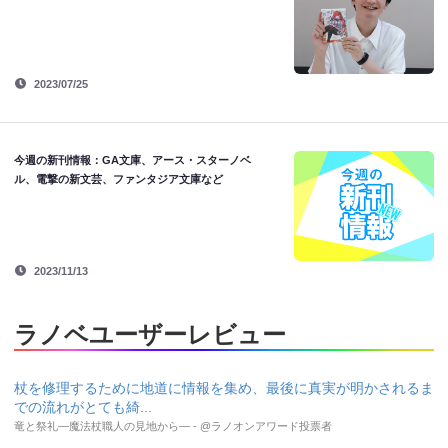
2023/07/25
今週の新刊情報：GA文庫、アース・スターノベ
ル、電撃の新文芸、ファンタジア文庫など
2023/11/13
ラノベユーザーレビュー
杖を修理するために地道に情報を集め、最後に真実が明かされるま
での流れがとても綺...
竜と祭礼―魔法杖職人の見地から― - @ラノオンアワード投票者