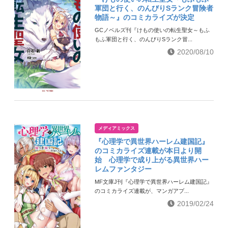
軍団と行く、のんびりSランク冒険者
物語～』のコミカライズが決定
GCノベルズ刊『けもの使いの転生聖女～もふ
もふ軍団と行く、のんびりSランク冒...
2020/08/10
メディアミックス
『心理学で異世界ハーレム建国記』
のコミカライズ連載が本日より開
始 心理学で成り上がる異世界ハー
レムファンタジー
MF文庫J刊『心理学で異世界ハーレム建国記』
のコミカライズ連載が、マンガアプ...
2019/02/24