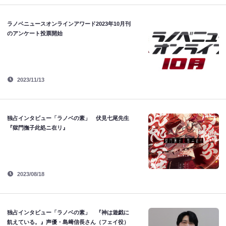
ラノベニュースオンラインアワード2023年10月刊
のアンケート投票開始
2023/11/13
独占インタビュー「ラノベの素」 伏見七尾先生
『獄門撫子此処ニ在リ』
2023/08/18
独占インタビュー「ラノベの素」 『神は遊戯に
飢えている。』声優・島﨑信長さん（フェイ役）