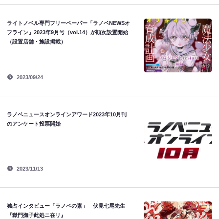
ライトノベル専門フリーペーパー「ラノベNEWSオ
フライン」2023年9月号（vol.14）が順次設置開始
（設置店舗・施設掲載）
2023/09/24
ラノベニュースオンラインアワード2023年10月刊
のアンケート投票開始
2023/11/13
独占インタビュー「ラノベの素」 伏見七尾先生
『獄門撫子此処ニ在リ』