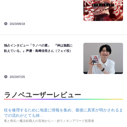
2023/08/18
独占インタビュー「ラノベの素」 『神は遊戯に
飢えている。』声優・島﨑信長さん（フェイ役）
2023/07/25
ラノベユーザーレビュー
杖を修理するために地道に情報を集め、最後に真実が明かされるま
での流れがとても綺...
竜と祭礼―魔法杖職人の見地から― - @ラノオンアワード投票者