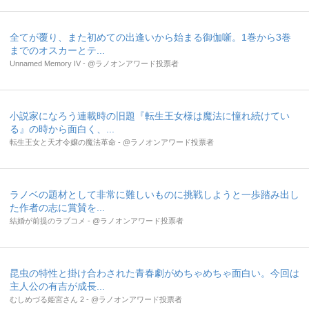
全てが覆り、また初めての出逢いから始まる御伽噺。1巻から3巻
までのオスカーとテ...
Unnamed Memory IV - @ラノオンアワード投票者
小説家になろう連載時の旧題『転生王女様は魔法に憧れ続けてい
る』の時から面白く、...
転生王女と天才令嬢の魔法革命 - @ラノオンアワード投票者
ラノベの題材として非常に難しいものに挑戦しようと一歩踏み出し
た作者の志に賞賛を...
結婚が前提のラブコメ - @ラノオンアワード投票者
昆虫の特性と掛け合わされた青春劇がめちゃめちゃ面白い。今回は
主人公の有吉が成長...
むしめづる姫宮さん 2 - @ラノオンアワード投票者