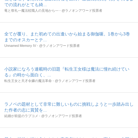
での流れがとても綺...
竜と祭礼―魔法杖職人の見地から― - @ラノオンアワード投票者
全てが覆り、また初めての出逢いから始まる御伽噺。1巻から3巻
までのオスカーとテ...
Unnamed Memory IV - @ラノオンアワード投票者
小説家になろう連載時の旧題『転生王女様は魔法に憧れ続けてい
る』の時から面白く、...
転生王女と天才令嬢の魔法革命 - @ラノオンアワード投票者
ラノベの題材として非常に難しいものに挑戦しようと一歩踏み出し
た作者の志に賞賛を...
結婚が前提のラブコメ - @ラノオンアワード投票者