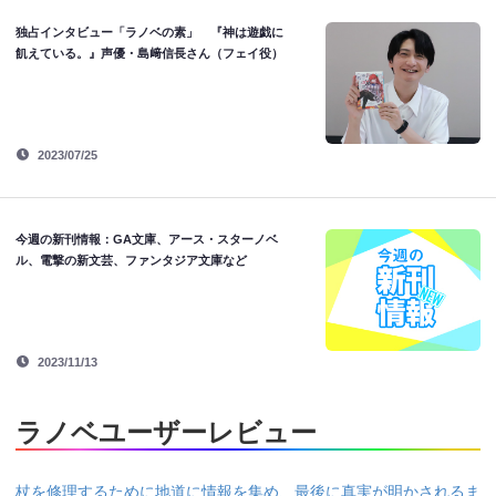
独占インタビュー「ラノベの素」 『神は遊戯に
飢えている。』声優・島﨑信長さん（フェイ役）
2023/07/25
今週の新刊情報：GA文庫、アース・スターノベ
ル、電撃の新文芸、ファンタジア文庫など
2023/11/13
ラノベユーザーレビュー
杖を修理するために地道に情報を集め、最後に真実が明かされるま