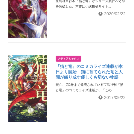
宝島社単行本『猫と竜』がシリーズ累計22万部
を突破した。本作は小説投稿サイト...
2020/02/22
メディアミックス
『猫と竜』のコミカライズ連載が本
日より開始 猫に育てられた竜と人
間が織り成す優しくも切ない物語
現在、第2巻まで発売されている宝島社刊『猫
と竜』のコミカライズ連載が、「この...
2017/09/22