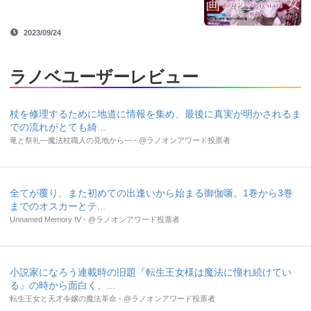
2023/09/24
ラノベユーザーレビュー
杖を修理するために地道に情報を集め、最後に真実が明かされるま
での流れがとても綺...
竜と祭礼―魔法杖職人の見地から― - @ラノオンアワード投票者
全てが覆り、また初めての出逢いから始まる御伽噺。1巻から3巻
までのオスカーとテ...
Unnamed Memory IV - @ラノオンアワード投票者
小説家になろう連載時の旧題『転生王女様は魔法に憧れ続けてい
る』の時から面白く、...
転生王女と天才令嬢の魔法革命 - @ラノオンアワード投票者