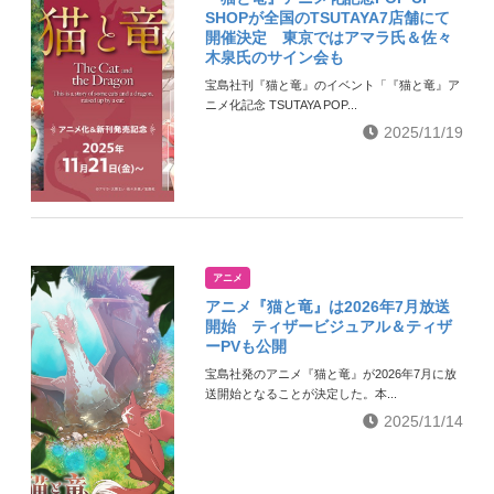
SHOPが全国のTSUTAYA7店舗にて
開催決定 東京ではアマラ氏＆佐々
木泉氏のサイン会も
宝島社刊『猫と竜』のイベント「『猫と竜』ア
ニメ化記念 TSUTAYA POP...
2025/11/19
アニメ
アニメ『猫と竜』は2026年7月放送
開始 ティザービジュアル＆ティザ
ーPVも公開
宝島社発のアニメ『猫と竜』が2026年7月に放
送開始となることが決定した。本...
2025/11/14