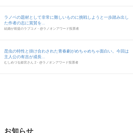
ラノベの題材として非常に難しいものに挑戦しようと一歩踏み出し
た作者の志に賞賛を...
結婚が前提のラブコメ - @ラノオンアワード投票者
昆虫の特性と掛け合わされた青春劇がめちゃめちゃ面白い。今回は
主人公の有吉が成長...
むしめづる姫宮さん 2 - @ラノオンアワード投票者
お知らせ