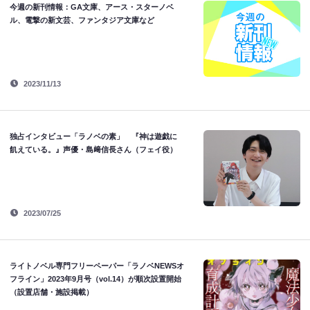
今週の新刊情報：GA文庫、アース・スターノベ
ル、電撃の新文芸、ファンタジア文庫など
2023/11/13
独占インタビュー「ラノベの素」 『神は遊戯に
飢えている。』声優・島﨑信長さん（フェイ役）
2023/07/25
ライトノベル専門フリーペーパー「ラノベNEWSオ
フライン」2023年9月号（vol.14）が順次設置開始
（設置店舗・施設掲載）