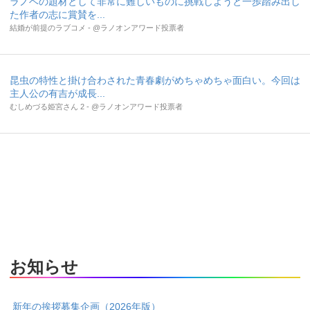
ラノベの題材として非常に難しいものに挑戦しようと一歩踏み出し
た作者の志に賞賛を...
結婚が前提のラブコメ - @ラノオンアワード投票者
昆虫の特性と掛け合わされた青春劇がめちゃめちゃ面白い。今回は
主人公の有吉が成長...
むしめづる姫宮さん 2 - @ラノオンアワード投票者
お知らせ
新年の挨拶募集企画（2026年版）