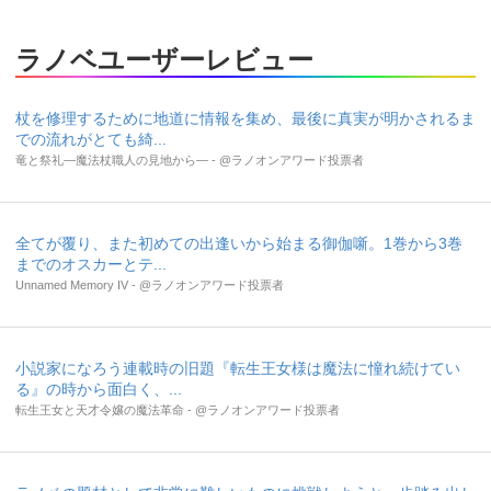
ラノベユーザーレビュー
杖を修理するために地道に情報を集め、最後に真実が明かされるま
での流れがとても綺...
竜と祭礼―魔法杖職人の見地から― - @ラノオンアワード投票者
全てが覆り、また初めての出逢いから始まる御伽噺。1巻から3巻
までのオスカーとテ...
Unnamed Memory IV - @ラノオンアワード投票者
小説家になろう連載時の旧題『転生王女様は魔法に憧れ続けてい
る』の時から面白く、...
転生王女と天才令嬢の魔法革命 - @ラノオンアワード投票者