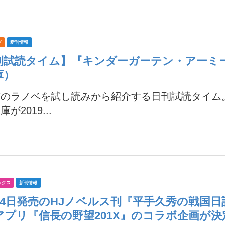
プ
新刊情報
刊試読タイム】『キンダーガーテン・アーミ
庫）
前のラノベを試し読みから紹介する日刊試読タイム
が2019...
ックス
新刊情報
月24日発売のHJノベルス刊『平手久秀の戦国
アプリ『信長の野望201X』のコラボ企画が決