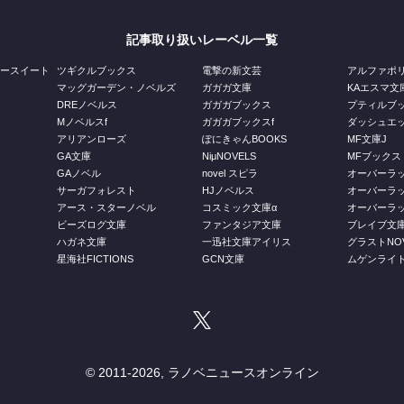
記事取り扱いレーベル一覧
ジースイート
ツギクルブックス
電撃の新文芸
アルファポ
マッグガーデン・ノベルズ
ガガガ文庫
KAエスマ文
DREノベルス
ガガガブックス
プティルブ
Mノベルスf
ガガガブックスf
ダッシュエ
アリアンローズ
ぽにきゃんBOOKS
MF文庫J
GA文庫
NiμNOVELS
MFブックス
GAノベル
novel スピラ
オーバーラ
ス
サーガフォレスト
HJノベルス
オーバーラ
庫
アース・スターノベル
コスミック文庫α
オーバーラッ
ビーズログ文庫
ファンタジア文庫
ブレイブ文
ハガネ文庫
一迅社文庫アイリス
グラストNOV
星海社FICTIONS
GCN文庫
ムゲンライ
© 2011-
2026, ラノベニュースオンライン