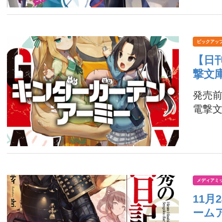
ピックアッ
【日
撃文
発売
電撃文庫
メディアミ
11
ーム