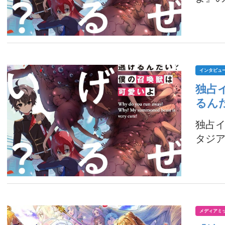
インタビュ
独占
るん
独占イ
タジア
メディアミ