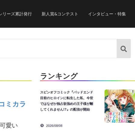
シリーズ累計発行
新人賞&コンテスト
インタビュー・特集
ランキング
スピンオフコミック『バッドエンド
目前のヒロインに転生した私、今世
コミカラ
ではなぜか独占欲強めの王子様が離
してくれません!?』の配信が開始
は可愛い
2026/08/08