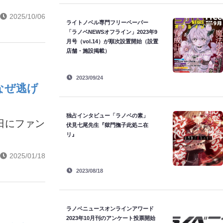
2025/10/06
ライトノベル専門フリーペーパー
「ラノベNEWSオフライン」2023年9
月号（vol.14）が順次設置開始（設置
店舗・施設掲載）
2023/09/24
なぜ逃げ
独占インタビュー「ラノベの素」
日にファン
伏見七尾先生『獄門撫子此処ニ在
リ』
2025/01/18
2023/08/18
ラノベニュースオンラインアワード
2023年10月刊のアンケート投票開始