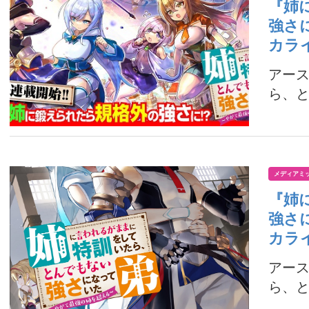
『姉
強さ
カラ
アー
ら、と
メディアミ
『姉
強さ
カラ
アー
ら、と