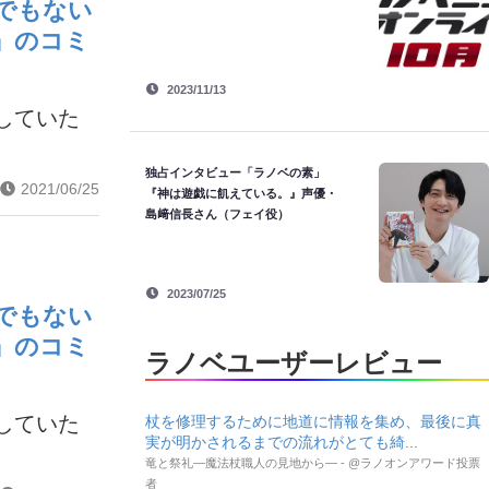
でもない
』のコミ
2023/11/13
していた
独占インタビュー「ラノベの素」
2021/06/25
『神は遊戯に飢えている。』声優・
島﨑信長さん（フェイ役）
2023/07/25
でもない
』のコミ
ラノベユーザーレビュー
していた
杖を修理するために地道に情報を集め、最後に真
実が明かされるまでの流れがとても綺...
竜と祭礼―魔法杖職人の見地から― - @ラノオンアワード投票
者