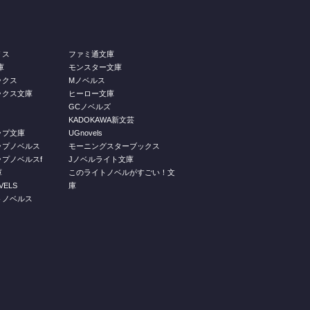
リス
ファミ通文庫
庫
モンスター文庫
ックス
Mノベルス
ックス文庫
ヒーロー文庫
GCノベルズ
KADOKAWA新文芸
ップ文庫
UGnovels
ップノベルス
モーニングスターブックス
プノベルスf
Jノベルライト文庫
庫
このライトノベルがすごい！文
ELS
庫
トノベルス