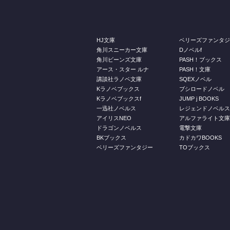
HJ文庫
ベリーズファンタ
角川スニーカー文庫
Dノベルf
角川ビーンズ文庫
PASH！ブックス
アース・スター ルナ
PASH！文庫
講談社ラノベ文庫
SQEXノベル
Kラノベブックス
ブシロードノベル
Kラノベブックスf
JUMP j BOOKS
一迅社ノベルス
レジェンドノベル
アイリスNEO
アルファライト文
ドラゴンノベルス
電撃文庫
BKブックス
カドカワBOOKS
ベリーズファンタジー
TOブックス