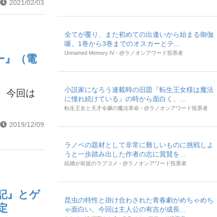
2021/02/03
全てが覆り、また初めての出逢いから始まる御伽
噺。1巻から3巻までのオスカーとテ...
Unnamed Memory IV - @ラノオンアワード投票者
ー』（電
小説家になろう連載時の旧題『転生王女様は魔法
。今回は
に憧れ続けている』の時から面白く、...
転生王女と天才令嬢の魔法革命 - @ラノオンアワード投票者
2019/12/09
ラノベの題材として非常に難しいものに挑戦しよ
うと一歩踏み出した作者の志に賞賛を...
結婚が前提のラブコメ - @ラノオンアワード投票者
日記』とゲ
昆虫の特性と掛け合わされた青春劇がめちゃめち
定
ゃ面白い。今回は主人公の有吉が成長...