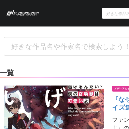
一覧
メディアミ
『な
イズ
ファン
よ』の