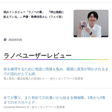
独占インタビュー「ラノベの素」 『神は遊戯に
飢えている。』声優・島﨑信長さん（フェイ役）
2023/07/25
ラノベユーザーレビュー
杖を修理するために地道に情報を集め、最後に真実が明かされるま
での流れがとても綺...
竜と祭礼―魔法杖職人の見地から― - @ラノオンアワード投票者
全てが覆り、また初めての出逢いから始まる御伽噺。1巻から3巻
までのオスカーとテ...
Unnamed Memory IV - @ラノオンアワード投票者