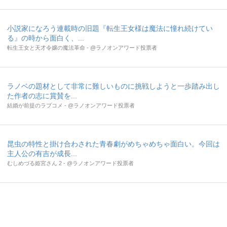
小説家になろう連載時の旧題『転生王女様は魔法に憧れ続けてい
る』の時から面白く、...
転生王女と天才令嬢の魔法革命 - @ラノオンアワード投票者
ラノベの題材として非常に難しいものに挑戦しようと一歩踏み出し
た作者の志に賞賛を...
結婚が前提のラブコメ - @ラノオンアワード投票者
昆虫の特性と掛け合わされた青春劇がめちゃめちゃ面白い。今回は
主人公の有吉が成長...
むしめづる姫宮さん 2 - @ラノオンアワード投票者