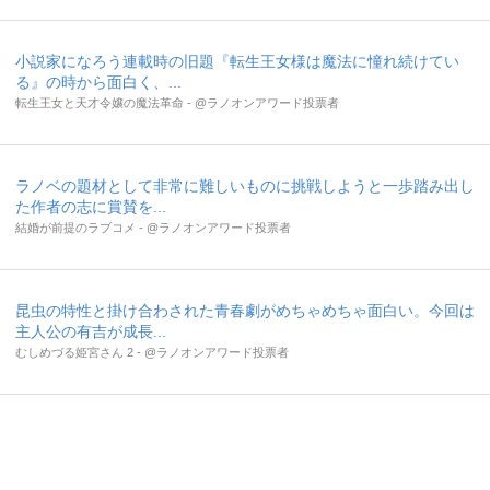
小説家になろう連載時の旧題『転生王女様は魔法に憧れ続けてい
る』の時から面白く、...
転生王女と天才令嬢の魔法革命 - @ラノオンアワード投票者
ラノベの題材として非常に難しいものに挑戦しようと一歩踏み出し
た作者の志に賞賛を...
結婚が前提のラブコメ - @ラノオンアワード投票者
昆虫の特性と掛け合わされた青春劇がめちゃめちゃ面白い。今回は
主人公の有吉が成長...
むしめづる姫宮さん 2 - @ラノオンアワード投票者