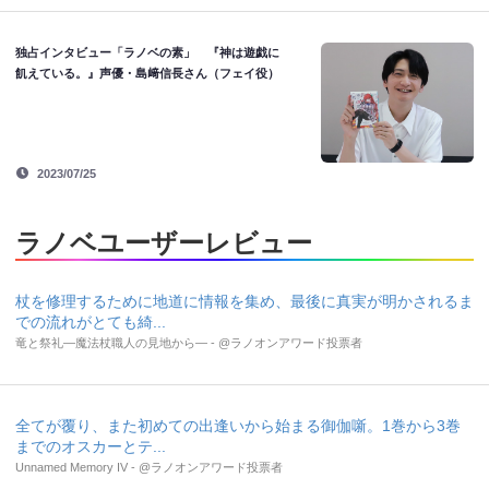
独占インタビュー「ラノベの素」 『神は遊戯に
飢えている。』声優・島﨑信長さん（フェイ役）
2023/07/25
ラノベユーザーレビュー
杖を修理するために地道に情報を集め、最後に真実が明かされるま
での流れがとても綺...
竜と祭礼―魔法杖職人の見地から― - @ラノオンアワード投票者
全てが覆り、また初めての出逢いから始まる御伽噺。1巻から3巻
までのオスカーとテ...
Unnamed Memory IV - @ラノオンアワード投票者