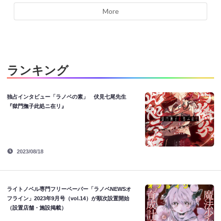
More
ランキング
独占インタビュー「ラノベの素」 伏見七尾先生
『獄門撫子此処ニ在リ』
2023/08/18
ライトノベル専門フリーペーパー「ラノベNEWSオ
フライン」2023年9月号（vol.14）が順次設置開始
（設置店舗・施設掲載）