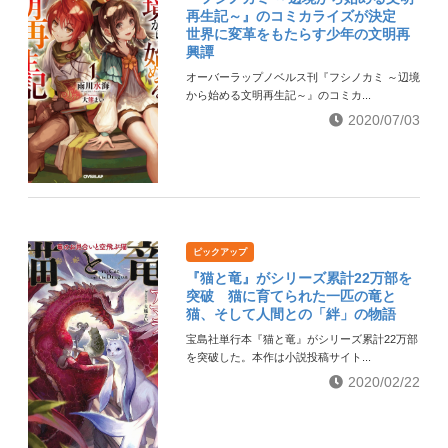
再生記～』のコミカライズが決定
世界に変革をもたらす少年の文明再
興譚
オーバーラップノベルス刊『フシノカミ ～辺境
から始める文明再生記～』のコミカ...
2020/07/03
ピックアップ
『猫と竜』がシリーズ累計22万部を
突破 猫に育てられた一匹の竜と
猫、そして人間との「絆」の物語
宝島社単行本『猫と竜』がシリーズ累計22万部
を突破した。本作は小説投稿サイト...
2020/02/22