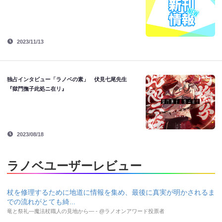
2023/11/13
独占インタビュー「ラノベの素」 伏見七尾先生
『獄門撫子此処ニ在リ』
2023/08/18
ラノベユーザーレビュー
杖を修理するために地道に情報を集め、最後に真実が明かされるま
での流れがとても綺...
竜と祭礼―魔法杖職人の見地から― - @ラノオンアワード投票者