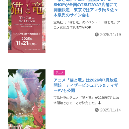
SHOPが全国のTSUTAYA7店舗にて
開催決定 東京ではアマラ氏＆佐々
木泉氏のサイン会も
宝島社刊『猫と竜』のイベント「『猫と竜』ア
ニメ化記念 TSUTAYA POP...
2025/11/19
アニメ
アニメ『猫と竜』は2026年7月放送
開始 ティザービジュアル＆ティザ
ーPVも公開
宝島社発のアニメ『猫と竜』が2026年7月に放
送開始となることが決定した。本...
2025/11/14