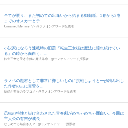
全てが覆り、また初めての出逢いから始まる御伽噺。1巻から3巻
までのオスカーとテ...
Unnamed Memory IV - @ラノオンアワード投票者
小説家になろう連載時の旧題『転生王女様は魔法に憧れ続けてい
る』の時から面白く、...
転生王女と天才令嬢の魔法革命 - @ラノオンアワード投票者
ラノベの題材として非常に難しいものに挑戦しようと一歩踏み出し
た作者の志に賞賛を...
結婚が前提のラブコメ - @ラノオンアワード投票者
昆虫の特性と掛け合わされた青春劇がめちゃめちゃ面白い。今回は
主人公の有吉が成長...
むしめづる姫宮さん 2 - @ラノオンアワード投票者