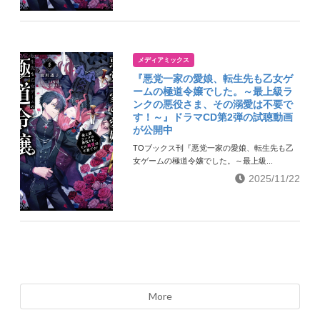
メディアミックス
『悪党一家の愛娘、転生先も乙女ゲ
ームの極道令嬢でした。～最上級ラ
ンクの悪役さま、その溺愛は不要で
す！～』ドラマCD第2弾の試聴動画
が公開中
TOブックス刊『悪党一家の愛娘、転生先も乙
女ゲームの極道令嬢でした。～最上級...
2025/11/22
More