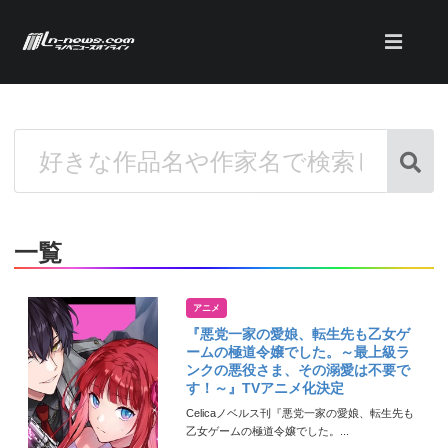
一覧
アニメ
『悪党一家の愛娘、転生先も乙女ゲ
ームの極道令嬢でした。～最上級ラ
ンクの悪役さま、その溺愛は不要で
す！～』TVアニメ化決定
Celicaノベルス刊『悪党一家の愛娘、転生先も
乙女ゲームの極道令嬢でした。...