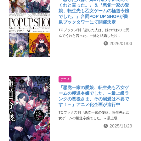
くれと言った。』＆『悪党一家の愛
娘、転生先も乙女ゲームの極道令嬢
でした。』合同POP UP SHOPが書
泉ブックタワーにて開催決定
TOブックス刊『恋した人は、妹の代わりに死
んでくれと言った。―妹と結婚した片...
2026/01/03
アニメ
『悪党一家の愛娘、転生先も乙女ゲ
ームの極道令嬢でした。～最上級ラ
ンクの悪役さま、その溺愛は不要で
す！～』アニメ化企画が進行中
TOブックス刊『悪党一家の愛娘、転生先も乙
女ゲームの極道令嬢でした。～最上級...
2025/11/29