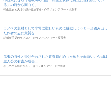
小説家になろう連載時の旧題『転生王女様は魔法に憧れ続けてい
る』の時から面白く、...
転生王女と天才令嬢の魔法革命 - @ラノオンアワード投票者
ラノベの題材として非常に難しいものに挑戦しようと一歩踏み出し
た作者の志に賞賛を...
結婚が前提のラブコメ - @ラノオンアワード投票者
昆虫の特性と掛け合わされた青春劇がめちゃめちゃ面白い。今回は
主人公の有吉が成長...
むしめづる姫宮さん 2 - @ラノオンアワード投票者