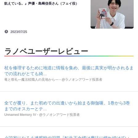
飢えている。』声優・島﨑信長さん（フェイ役）
2023/07/25
ラノベユーザーレビュー
杖を修理するために地道に情報を集め、最後に真実が明かされるま
での流れがとても綺...
竜と祭礼―魔法杖職人の見地から― - @ラノオンアワード投票者
全てが覆り、また初めての出逢いから始まる御伽噺。1巻から3巻
までのオスカーとテ...
Unnamed Memory IV - @ラノオンアワード投票者