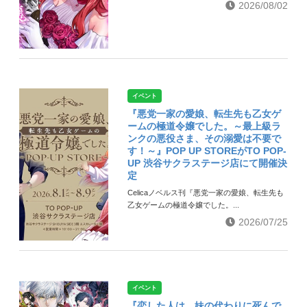
2026/08/02
イベント
『悪党一家の愛娘、転生先も乙女ゲ
ームの極道令嬢でした。～最上級ラ
ンクの悪役さま、その溺愛は不要で
す！～』POP UP STOREがTO POP-
UP 渋谷サクラステージ店にて開催決
定
Celicaノベルス刊『悪党一家の愛娘、転生先も
乙女ゲームの極道令嬢でした。...
2026/07/25
イベント
『恋した人は、妹の代わりに死んで