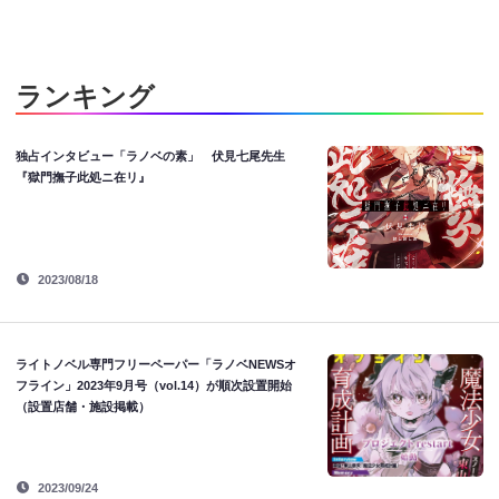
ランキング
独占インタビュー「ラノベの素」 伏見七尾先生
『獄門撫子此処ニ在リ』
2023/08/18
ライトノベル専門フリーペーパー「ラノベNEWSオ
フライン」2023年9月号（vol.14）が順次設置開始
（設置店舗・施設掲載）
2023/09/24