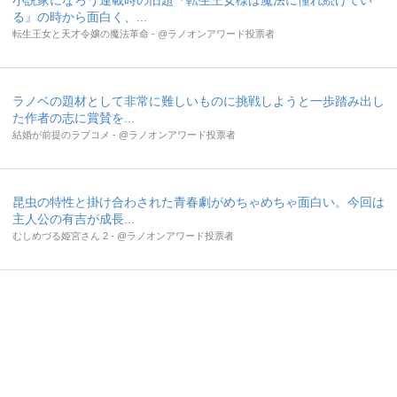
小説家になろう連載時の旧題『転生王女様は魔法に憧れ続けてい
る』の時から面白く、...
転生王女と天才令嬢の魔法革命 - @ラノオンアワード投票者
ラノベの題材として非常に難しいものに挑戦しようと一歩踏み出し
た作者の志に賞賛を...
結婚が前提のラブコメ - @ラノオンアワード投票者
昆虫の特性と掛け合わされた青春劇がめちゃめちゃ面白い。今回は
主人公の有吉が成長...
むしめづる姫宮さん 2 - @ラノオンアワード投票者