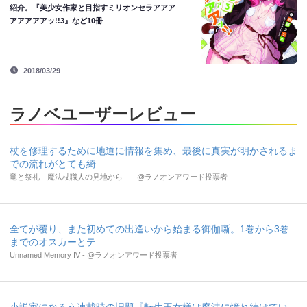
紹介。『美少女作家と目指すミリオンセラアアア
アアアアアッ!!3』など10冊
2018/03/29
ラノベユーザーレビュー
杖を修理するために地道に情報を集め、最後に真実が明かされるま
での流れがとても綺...
竜と祭礼―魔法杖職人の見地から― - @ラノオンアワード投票者
全てが覆り、また初めての出逢いから始まる御伽噺。1巻から3巻
までのオスカーとテ...
Unnamed Memory IV - @ラノオンアワード投票者