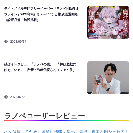
ライトノベル専門フリーペーパー「ラノベNEWSオ
フライン」2023年9月号（vol.14）が順次設置開始
（設置店舗・施設掲載）
2023/09/24
独占インタビュー「ラノベの素」 『神は遊戯に
飢えている。』声優・島﨑信長さん（フェイ役）
2023/07/25
ラノベユーザーレビュー
杖を修理するために地道に情報を集め、最後に真実が明かされるま