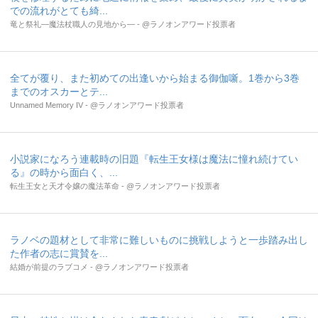
での流れがとても綺...
竜と祭礼―魔法杖職人の見地から― - @ラノオンアワード投票者
全てが覆り、また初めての出逢いから始まる御伽噺。1巻から3巻
までのオスカーとテ...
Unnamed Memory IV - @ラノオンアワード投票者
小説家になろう連載時の旧題『転生王女様は魔法に憧れ続けてい
る』の時から面白く、...
転生王女と天才令嬢の魔法革命 - @ラノオンアワード投票者
ラノベの題材として非常に難しいものに挑戦しようと一歩踏み出し
た作者の志に賞賛を...
結婚が前提のラブコメ - @ラノオンアワード投票者