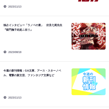
2023/11/13
独占インタビュー「ラノベの素」 伏見七尾先生
『獄門撫子此処ニ在リ』
2023/08/18
今週の新刊情報：GA文庫、アース・スターノベ
ル、電撃の新文芸、ファンタジア文庫など
2023/11/13