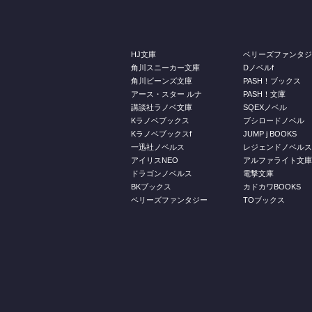
HJ文庫
ベリーズファンタ
角川スニーカー文庫
Dノベルf
角川ビーンズ文庫
PASH！ブックス
アース・スター ルナ
PASH！文庫
講談社ラノベ文庫
SQEXノベル
Kラノベブックス
ブシロードノベル
Kラノベブックスf
JUMP j BOOKS
一迅社ノベルス
レジェンドノベル
アイリスNEO
アルファライト文
ドラゴンノベルス
電撃文庫
BKブックス
カドカワBOOKS
ベリーズファンタジー
TOブックス