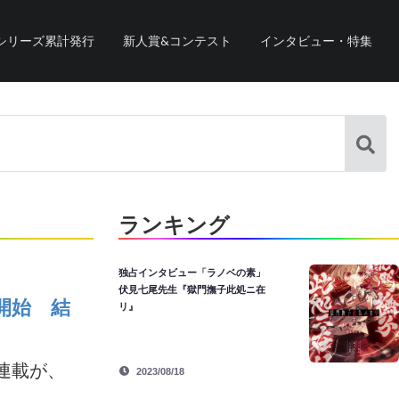
シリーズ累計発行
新人賞&コンテスト
インタビュー・特集
ランキング
独占インタビュー「ラノベの素」
伏見七尾先生『獄門撫子此処ニ在
開始 結
リ』
連載が、
2023/08/18