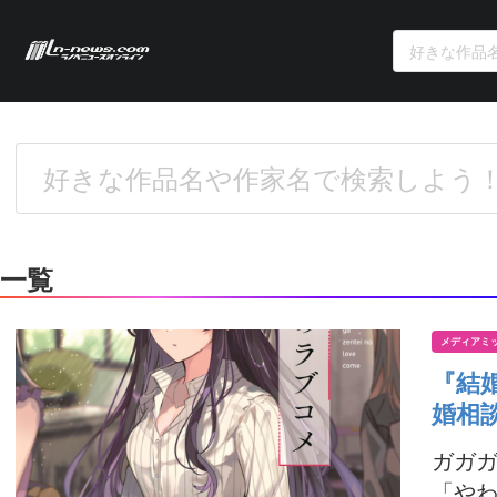
一覧
メディアミ
『結
婚相
ガガ
「やわ