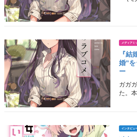
メディアミ
『結
婚”
ー
ガガ
た。本
インタビュ