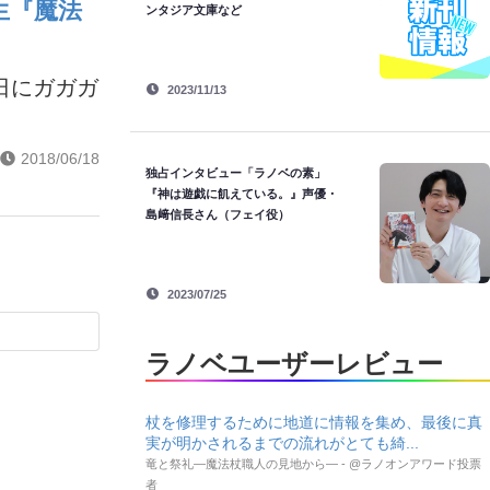
生『魔法
ンタジア文庫など
日にガガガ
2023/11/13
2018/06/18
独占インタビュー「ラノベの素」
『神は遊戯に飢えている。』声優・
島﨑信長さん（フェイ役）
2023/07/25
ラノベユーザーレビュー
杖を修理するために地道に情報を集め、最後に真
実が明かされるまでの流れがとても綺...
竜と祭礼―魔法杖職人の見地から― - @ラノオンアワード投票
者