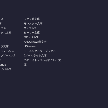
リス
ファミ通文庫
庫
モンスター文庫
ックス
Mノベルス
ックス文庫
ヒーロー文庫
GCノベルズ
KADOKAWA新文芸
ップ文庫
UGnovels
ップノベルス
モーニングスターブックス
プノベルスf
Jノベルライト文庫
庫
このライトノベルがすごい！文
ELS
庫
トノベルス