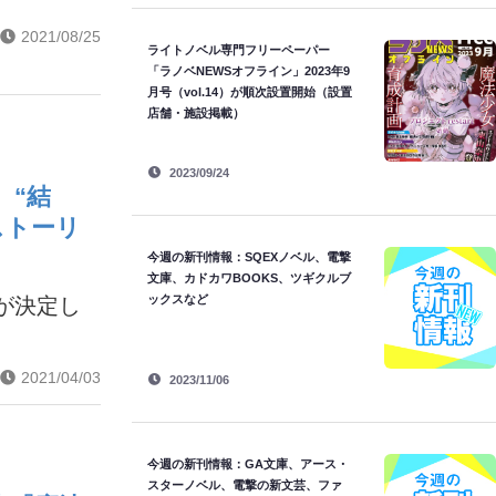
2021/08/25
ライトノベル専門フリーペーパー
「ラノベNEWSオフライン」2023年9
月号（vol.14）が順次設置開始（設置
店舗・施設掲載）
2023/09/24
 “結
ストーリ
今週の新刊情報：SQEXノベル、電撃
文庫、カドカワBOOKS、ツギクルブ
ックスなど
が決定し
2021/04/03
2023/11/06
今週の新刊情報：GA文庫、アース・
スターノベル、電撃の新文芸、ファ