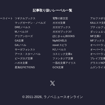
記事取り扱いレーベル一覧
ジースイート
ツギクルブックス
電撃の新文芸
アルファポ
マッグガーデン・ノベルズ
ガガガ文庫
KAエスマ文
DREノベルス
ガガガブックス
プティルブ
Mノベルスf
ガガガブックスf
ダッシュエ
アリアンローズ
ぽにきゃんBOOKS
MF文庫J
GA文庫
NiμNOVELS
MFブックス
GAノベル
novel スピラ
オーバーラ
ス
サーガフォレスト
HJノベルス
オーバーラ
庫
アース・スターノベル
コスミック文庫α
オーバーラッ
ビーズログ文庫
ファンタジア文庫
ブレイブ文
ハガネ文庫
一迅社文庫アイリス
グラストNOV
星海社FICTIONS
GCN文庫
ムゲンライ
© 2011-
2026, ラノベニュースオンライン