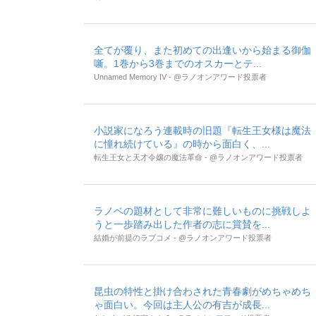
全てが覆り、また初めての出逢いから始まる御伽
噺。1巻から3巻までのオスカーとテ...
Unnamed Memory IV - @ラノオンアワード投票者
小説家になろう連載時の旧題『転生王女様は魔法
に憧れ続けている』の時から面白く、...
転生王女と天才令嬢の魔法革命 - @ラノオンアワード投票者
ラノベの題材として非常に難しいものに挑戦しよ
うと一歩踏み出した作者の志に賞賛を...
結婚が前提のラブコメ - @ラノオンアワード投票者
昆虫の特性と掛け合わされた青春劇がめちゃめち
ゃ面白い。今回は主人公の有吉が成長...