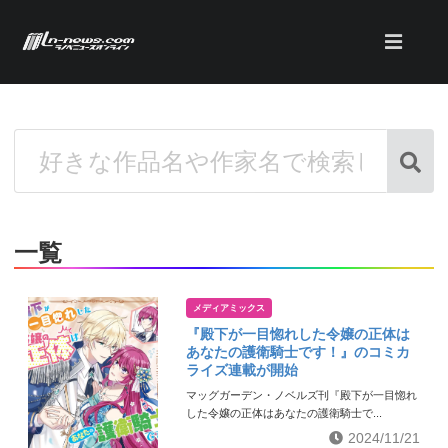
一覧
メディアミックス
『殿下が一目惚れした令嬢の正体は
あなたの護衛騎士です！』のコミカ
ライズ連載が開始
マッグガーデン・ノベルズ刊『殿下が一目惚れ
した令嬢の正体はあなたの護衛騎士で...
2024/11/21