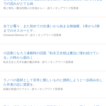
での流れがとても綺...
竜と祭礼―魔法杖職人の見地から― - @ラノオンアワード投票者
全てが覆り、また初めての出逢いから始まる御伽噺。1巻から3巻
までのオスカーとテ...
Unnamed Memory IV - @ラノオンアワード投票者
小説家になろう連載時の旧題『転生王女様は魔法に憧れ続けてい
る』の時から面白く、...
転生王女と天才令嬢の魔法革命 - @ラノオンアワード投票者
ラノベの題材として非常に難しいものに挑戦しようと一歩踏み出し
た作者の志に賞賛を...
結婚が前提のラブコメ - @ラノオンアワード投票者