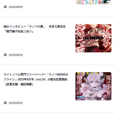
2026/08/08
独占インタビュー「ラノベの素」 伏見七尾先生
『獄門撫子此処ニ在リ』
2023/08/18
ライトノベル専門フリーペーパー「ラノベNEWSオ
フライン」2023年9月号（vol.14）が順次設置開始
（設置店舗・施設掲載）
2023/09/24