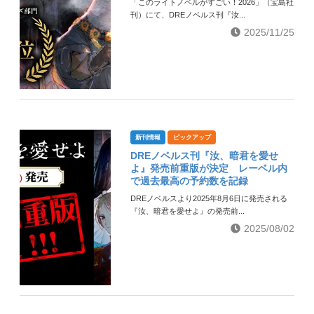
「このライトノベルがすごい！2026」（宝島社
刊）にて、DREノベルス刊『汝...
2025/11/25
新刊情報
ピックアップ
DREノベルス刊『汝、暗君を愛せ
よ』発売前重版が決定 レーベル内
で過去最高の予約数を記録
DREノベルスより2025年8月6日に発売される
『汝、暗君を愛せよ』の発売前...
2025/08/02