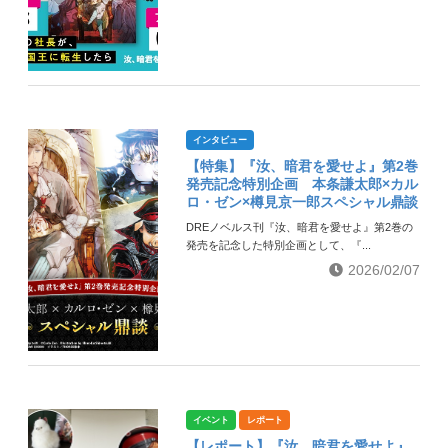
インタビュー
【特集】『汝、暗君を愛せよ』第2巻
発売記念特別企画 本条謙太郎×カル
ロ・ゼン×樽見京一郎スペシャル鼎談
DREノベルス刊『汝、暗君を愛せよ』第2巻の
発売を記念した特別企画として、『...
2026/02/07
イベント
レポート
【レポート】『汝、暗君を愛せよ』