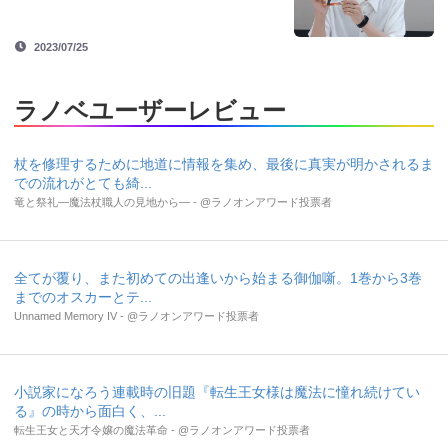
2023/07/25
ラノベユーザーレビュー
杖を修理するために地道に情報を集め、最後に真実が明かされるま
での流れがとても綺...
竜と祭礼―魔法杖職人の見地から― - @ラノオンアワード投票者
全てが覆り、また初めての出逢いから始まる御伽噺。1巻から3巻
までのオスカーとテ...
Unnamed Memory IV - @ラノオンアワード投票者
小説家になろう連載時の旧題『転生王女様は魔法に憧れ続けてい
る』の時から面白く、...
転生王女と天才令嬢の魔法革命 - @ラノオンアワード投票者