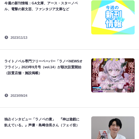
今週の新刊情報：GA文庫、アース・スターノベ
ル、電撃の新文芸、ファンタジア文庫など
2023/11/13
ライトノベル専門フリーペーパー「ラノベNEWSオ
フライン」2023年9月号（vol.14）が順次設置開始
（設置店舗・施設掲載）
2023/09/24
独占インタビュー「ラノベの素」 『神は遊戯に
飢えている。』声優・島﨑信長さん（フェイ役）