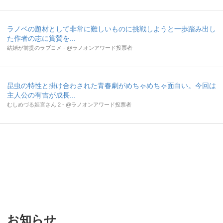
ラノベの題材として非常に難しいものに挑戦しようと一歩踏み出し
た作者の志に賞賛を...
結婚が前提のラブコメ - @ラノオンアワード投票者
昆虫の特性と掛け合わされた青春劇がめちゃめちゃ面白い。今回は
主人公の有吉が成長...
むしめづる姫宮さん 2 - @ラノオンアワード投票者
お知らせ