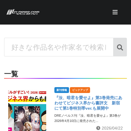
一覧
新刊情報
ピックアップ
『汝、暗君を愛せよ』第3巻発売にあ
わせてビジネス界から書評文 新宿
にて第1巻特別帯ver.も展開中
DREノベルス刊『汝、暗君を愛せよ』第3巻が
2026年4月10日に発売された...
2026/04/22