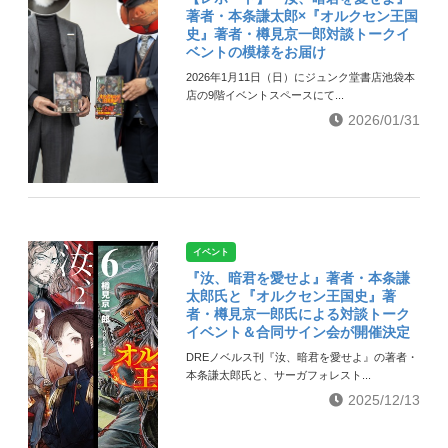
著者・本条謙太郎×『オルクセン王国
史』著者・樽見京一郎対談トークイ
ベントの模様をお届け
2026年1月11日（日）にジュンク堂書店池袋本
店の9階イベントスペースにて...
2026/01/31
イベント
『汝、暗君を愛せよ』著者・本条謙
太郎氏と『オルクセン王国史』著
者・樽見京一郎氏による対談トーク
イベント＆合同サイン会が開催決定
DREノベルス刊『汝、暗君を愛せよ』の著者・
本条謙太郎氏と、サーガフォレスト...
2025/12/13