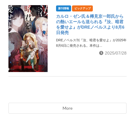
新刊情報
ピックアップ
カルロ・ゼン氏＆樽見京一郎氏から
の熱いエールも送られる『汝、暗君
を愛せよ』がDREノベルスより8月6
日発売
DREノベルス刊『汝、暗君を愛せよ』が2025年
8月6日に発売される。本作は...
2025/07/28
More