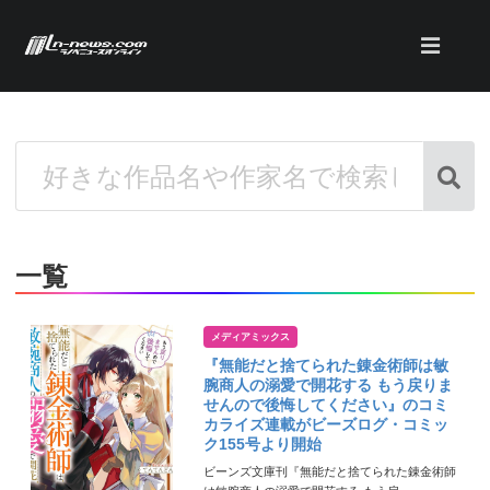
一覧
メディアミックス
『無能だと捨てられた錬金術師は敏
腕商人の溺愛で開花する もう戻りま
せんので後悔してください』のコミ
カライズ連載がビーズログ・コミッ
ク155号より開始
ビーンズ文庫刊『無能だと捨てられた錬金術師