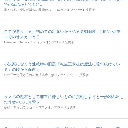
での流れがとても綺...
竜と祭礼―魔法杖職人の見地から― - @ラノオンアワード投票者
全てが覆り、また初めての出逢いから始まる御伽噺。1巻から3巻
までのオスカーとテ...
Unnamed Memory IV - @ラノオンアワード投票者
小説家になろう連載時の旧題『転生王女様は魔法に憧れ続けてい
る』の時から面白く、...
転生王女と天才令嬢の魔法革命 - @ラノオンアワード投票者
ラノベの題材として非常に難しいものに挑戦しようと一歩踏み出し
た作者の志に賞賛を...
結婚が前提のラブコメ - @ラノオンアワード投票者