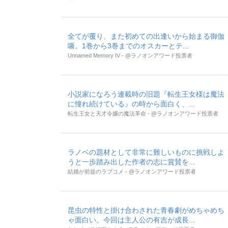
全てが覆り、また初めての出逢いから始まる御伽
噺。1巻から3巻までのオスカーとテ...
Unnamed Memory IV - @ラノオンアワード投票者
小説家になろう連載時の旧題『転生王女様は魔法
に憧れ続けている』の時から面白く、...
転生王女と天才令嬢の魔法革命 - @ラノオンアワード投票者
ラノベの題材として非常に難しいものに挑戦しよ
うと一歩踏み出した作者の志に賞賛を...
結婚が前提のラブコメ - @ラノオンアワード投票者
昆虫の特性と掛け合わされた青春劇がめちゃめち
ゃ面白い。今回は主人公の有吉が成長...