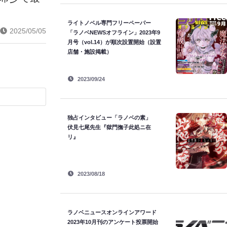
ライトノベル専門フリーペーパー
2025/05/05
「ラノベNEWSオフライン」2023年9
月号（vol.14）が順次設置開始（設置
店舗・施設掲載）
2023/09/24
独占インタビュー「ラノベの素」
伏見七尾先生『獄門撫子此処ニ在
リ』
2023/08/18
ラノベニュースオンラインアワード
2023年10月刊のアンケート投票開始