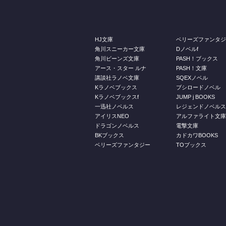
HJ文庫
ベリーズファンタ
角川スニーカー文庫
Dノベルf
角川ビーンズ文庫
PASH！ブックス
アース・スター ルナ
PASH！文庫
講談社ラノベ文庫
SQEXノベル
Kラノベブックス
ブシロードノベル
Kラノベブックスf
JUMP j BOOKS
一迅社ノベルス
レジェンドノベル
アイリスNEO
アルファライト文
ドラゴンノベルス
電撃文庫
BKブックス
カドカワBOOKS
ベリーズファンタジー
TOブックス