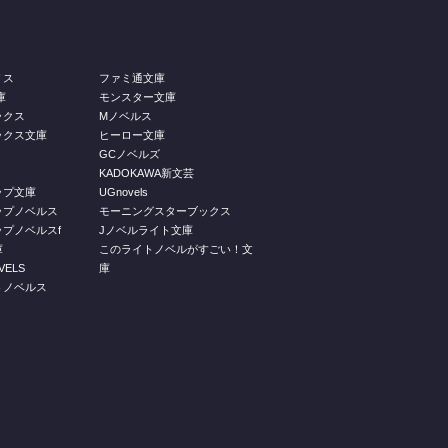
リス
ファミ通文庫
庫
モンスター文庫
ックス
Mノベルス
ックス文庫
ヒーロー文庫
GCノベルズ
KADOKAWA新文芸
ップ文庫
UGnovels
ップノベルス
モーニングスターブックス
プノベルスf
Jノベルライト文庫
庫
このライトノベルがすごい！文
ELS
庫
トノベルス