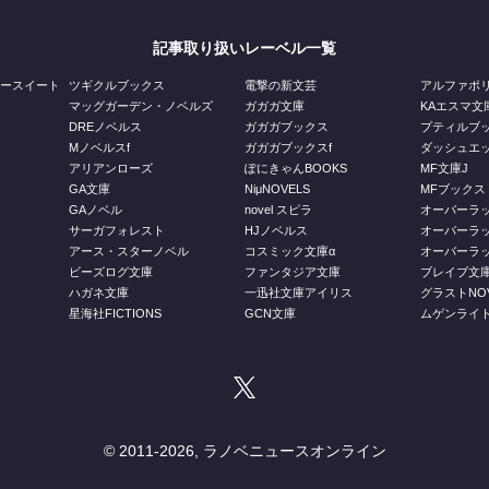
記事取り扱いレーベル一覧
ジースイート
ツギクルブックス
電撃の新文芸
アルファポ
マッグガーデン・ノベルズ
ガガガ文庫
KAエスマ文
DREノベルス
ガガガブックス
プティルブ
Mノベルスf
ガガガブックスf
ダッシュエ
アリアンローズ
ぽにきゃんBOOKS
MF文庫J
GA文庫
NiμNOVELS
MFブックス
GAノベル
novel スピラ
オーバーラ
ス
サーガフォレスト
HJノベルス
オーバーラ
庫
アース・スターノベル
コスミック文庫α
オーバーラッ
ビーズログ文庫
ファンタジア文庫
ブレイブ文
ハガネ文庫
一迅社文庫アイリス
グラストNOV
星海社FICTIONS
GCN文庫
ムゲンライ
© 2011-
2026, ラノベニュースオンライン