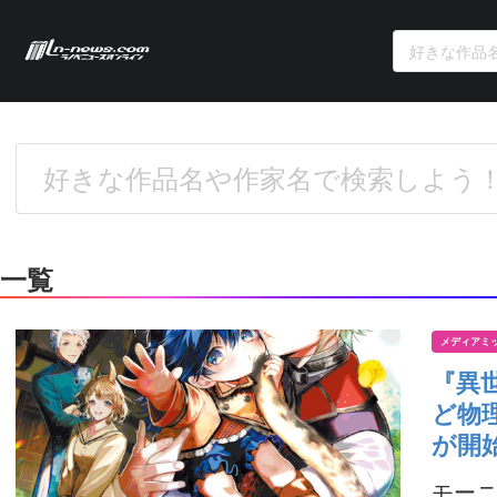
一覧
メディアミ
『異
ど物
が開
モーニ