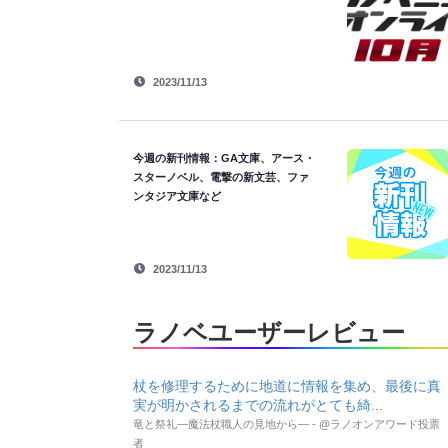
2023/11/13
今週の新刊情報：GA文庫、アース・
スターノベル、電撃の新文芸、ファ
ンタジア文庫など
2023/11/13
ラノベユーザーレビュー
杖を修理するために地道に情報を集め、最後に真
実が明かされるまでの流れがとても綺...
竜と祭礼―魔法杖職人の見地から― - @ラノオンアワード投票
者