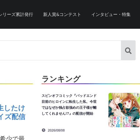
シリーズ累計発行
新人賞&コンテスト
インタビュー・特集
ランキング
スピンオフコミック『バッドエンド
目前のヒロインに転生した私、今世
生したけ
ではなぜか独占欲強めの王子様が離
してくれません!?』の配信が開始
イズ配信
2026/08/08
～希少で最