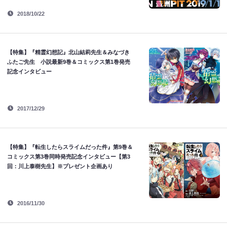
2018/10/22
【特集】『精霊幻想記』北山結莉先生＆みなづき
ふたご先生 小説最新9巻＆コミックス第1巻発売
記念インタビュー
2017/12/29
【特集】『転生したらスライムだった件』第9巻＆
コミックス第3巻同時発売記念インタビュー【第3
回：川上泰樹先生】※プレゼント企画あり
2016/11/30