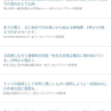
での流れがとても綺...
竜と祭礼―魔法杖職人の見地から― - @ラノオンアワード投票者
全てが覆り、また初めての出逢いから始まる御伽噺。1巻から3巻
までのオスカーとテ...
Unnamed Memory IV - @ラノオンアワード投票者
小説家になろう連載時の旧題『転生王女様は魔法に憧れ続けてい
る』の時から面白く、...
転生王女と天才令嬢の魔法革命 - @ラノオンアワード投票者
ラノベの題材として非常に難しいものに挑戦しようと一歩踏み出し
た作者の志に賞賛を...
結婚が前提のラブコメ - @ラノオンアワード投票者