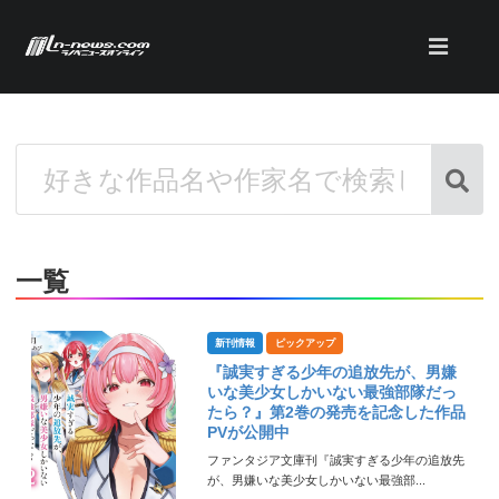
一覧
新刊情報
ピックアップ
『誠実すぎる少年の追放先が、男嫌
いな美少女しかいない最強部隊だっ
たら？』第2巻の発売を記念した作品
PVが公開中
ファンタジア文庫刊『誠実すぎる少年の追放先
が、男嫌いな美少女しかいない最強部...