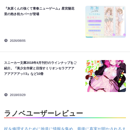
『灰原くんの強くて青春ニューゲーム』星宮陽花
里の抱き枕カバーが登場
2026/08/05
スニーカー文庫2018年4月刊行のラインナップをご
紹介。『美少女作家と目指すミリオンセラアアア
アアアアアッ!!3』など10冊
2018/03/29
ラノベユーザーレビュー
杖を修理するために地道に情報を集め、最後に真実が明かされるま