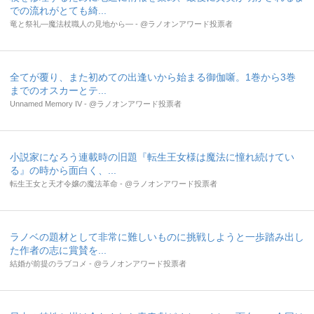
での流れがとても綺...
竜と祭礼―魔法杖職人の見地から― - @ラノオンアワード投票者
全てが覆り、また初めての出逢いから始まる御伽噺。1巻から3巻
までのオスカーとテ...
Unnamed Memory IV - @ラノオンアワード投票者
小説家になろう連載時の旧題『転生王女様は魔法に憧れ続けてい
る』の時から面白く、...
転生王女と天才令嬢の魔法革命 - @ラノオンアワード投票者
ラノベの題材として非常に難しいものに挑戦しようと一歩踏み出し
た作者の志に賞賛を...
結婚が前提のラブコメ - @ラノオンアワード投票者