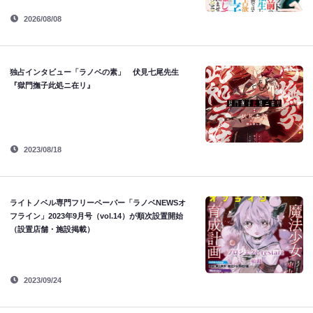
2026/08/08
独占インタビュー「ラノベの素」 伏見七尾先生
『獄門撫子此処ニ在リ』
2023/08/18
ライトノベル専門フリーペーパー「ラノベNEWSオ
フライン」2023年9月号（vol.14）が順次設置開始
（設置店舗・施設掲載）
2023/09/24