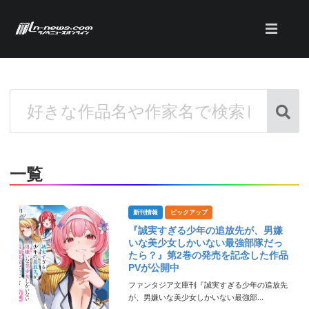
一覧
新刊情報
ピックアップ
『誠実すぎる少年の追放先が、男嫌
いな美少女しかいない最強部隊だっ
たら？』第2巻の発売を記念した作品
PVが公開中
ファンタジア文庫刊『誠実すぎる少年の追放先
が、男嫌いな美少女しかいない最強部...