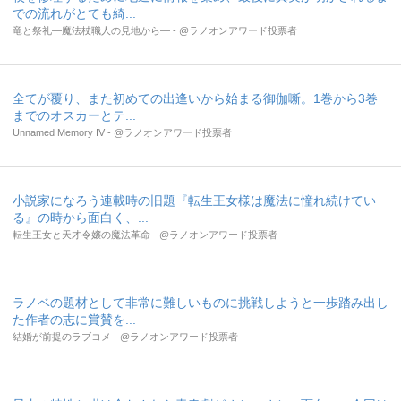
での流れがとても綺...
竜と祭礼―魔法杖職人の見地から― - @ラノオンアワード投票者
全てが覆り、また初めての出逢いから始まる御伽噺。1巻から3巻
までのオスカーとテ...
Unnamed Memory IV - @ラノオンアワード投票者
小説家になろう連載時の旧題『転生王女様は魔法に憧れ続けてい
る』の時から面白く、...
転生王女と天才令嬢の魔法革命 - @ラノオンアワード投票者
ラノベの題材として非常に難しいものに挑戦しようと一歩踏み出し
た作者の志に賞賛を...
結婚が前提のラブコメ - @ラノオンアワード投票者