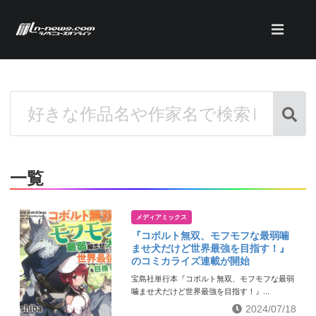
一覧
メディアミックス
『コボルト無双、モフモフな最弱噛
ませ犬だけど世界最強を目指す！』
のコミカライズ連載が開始
宝島社単行本『コボルト無双、モフモフな最弱
噛ませ犬だけど世界最強を目指す！』...
2024/07/18