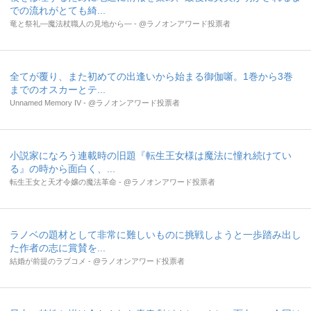
での流れがとても綺...
竜と祭礼―魔法杖職人の見地から― - @ラノオンアワード投票者
全てが覆り、また初めての出逢いから始まる御伽噺。1巻から3巻
までのオスカーとテ...
Unnamed Memory IV - @ラノオンアワード投票者
小説家になろう連載時の旧題『転生王女様は魔法に憧れ続けてい
る』の時から面白く、...
転生王女と天才令嬢の魔法革命 - @ラノオンアワード投票者
ラノベの題材として非常に難しいものに挑戦しようと一歩踏み出し
た作者の志に賞賛を...
結婚が前提のラブコメ - @ラノオンアワード投票者