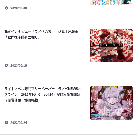
2026/08/08
独占インタビュー「ラノベの素」 伏見七尾先生
『獄門撫子此処ニ在リ』
2023/08/18
ライトノベル専門フリーペーパー「ラノベNEWSオ
フライン」2023年9月号（vol.14）が順次設置開始
（設置店舗・施設掲載）
2023/09/24