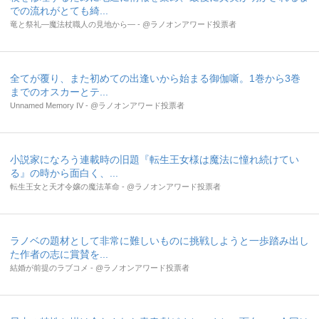
での流れがとても綺...
竜と祭礼―魔法杖職人の見地から― - @ラノオンアワード投票者
全てが覆り、また初めての出逢いから始まる御伽噺。1巻から3巻
までのオスカーとテ...
Unnamed Memory IV - @ラノオンアワード投票者
小説家になろう連載時の旧題『転生王女様は魔法に憧れ続けてい
る』の時から面白く、...
転生王女と天才令嬢の魔法革命 - @ラノオンアワード投票者
ラノベの題材として非常に難しいものに挑戦しようと一歩踏み出し
た作者の志に賞賛を...
結婚が前提のラブコメ - @ラノオンアワード投票者