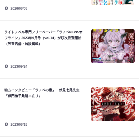
2026/08/08
ライトノベル専門フリーペーパー「ラノベNEWSオ
フライン」2023年9月号（vol.14）が順次設置開始
（設置店舗・施設掲載）
2023/09/24
独占インタビュー「ラノベの素」 伏見七尾先生
『獄門撫子此処ニ在リ』
2023/08/18