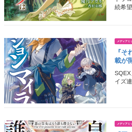
続希望
メディアミ
『そ
載が
SQE
イズ連
メディアミ