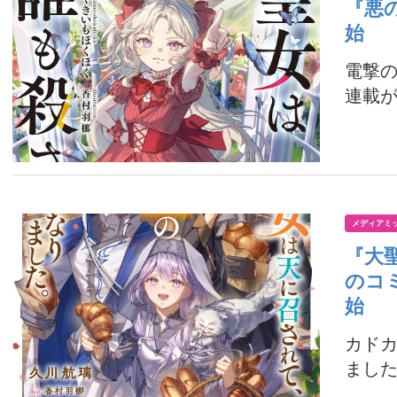
『悪
始
電撃
連載が
メディアミ
『大
のコ
始
カドカ
ました