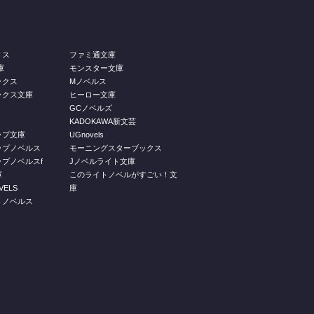
リス
ファミ通文庫
庫
モンスター文庫
ックス
Mノベルス
ックス文庫
ヒーロー文庫
GCノベルズ
KADOKAWA新文芸
ップ文庫
UGnovels
ップノベルス
モーニングスターブックス
プノベルスf
Jノベルライト文庫
庫
このライトノベルがすごい！文
ELS
庫
トノベルス