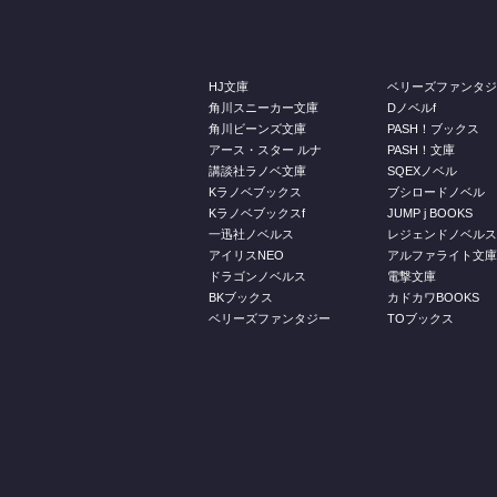
HJ文庫
ベリーズファンタ
角川スニーカー文庫
Dノベルf
角川ビーンズ文庫
PASH！ブックス
アース・スター ルナ
PASH！文庫
講談社ラノベ文庫
SQEXノベル
Kラノベブックス
ブシロードノベル
Kラノベブックスf
JUMP j BOOKS
一迅社ノベルス
レジェンドノベル
アイリスNEO
アルファライト文
ドラゴンノベルス
電撃文庫
BKブックス
カドカワBOOKS
ベリーズファンタジー
TOブックス