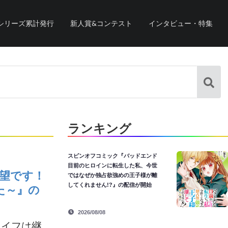
シリーズ累計発行
新人賞&コンテスト
インタビュー・特集
ランキング
スピンオフコミック『バッドエンド
目前のヒロインに転生した私、今世
希望です！
ではなぜか独占欲強めの王子様が離
してくれません!?』の配信が開始
た～』の
2026/08/08
ライフは継