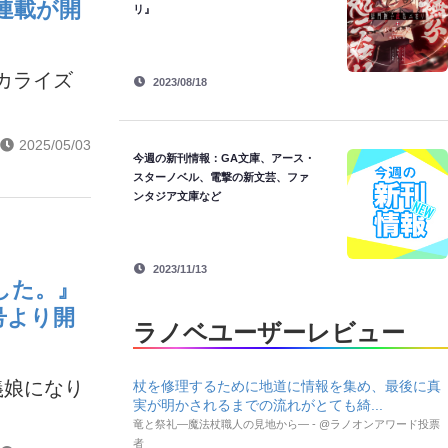
連載が開
リ』
カライズ
2023/08/18
2025/05/03
今週の新刊情報：GA文庫、アース・
スターノベル、電撃の新文芸、ファ
ンタジア文庫など
2023/11/13
した。』
号より開
ラノベユーザーレビュー
義娘になり
杖を修理するために地道に情報を集め、最後に真
実が明かされるまでの流れがとても綺...
竜と祭礼―魔法杖職人の見地から― - @ラノオンアワード投票
者