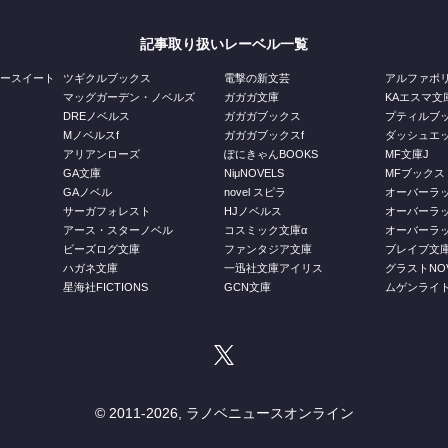
記事取り扱いレーベル一覧
ジースイート
ツギクルブックス
電撃の新文芸
アルファポ
マッグガーデン・ノベルズ
ガガガ文庫
KAエスマ文
DREノベルス
ガガガブックス
プティルブ
Mノベルスf
ガガガブックスf
ダッシュエ
アリアンローズ
ぽにきゃんBOOKS
MF文庫J
GA文庫
NiμNOVELS
MFブックス
GAノベル
novel スピラ
オーバーラ
ス
サーガフォレスト
HJノベルス
オーバーラ
庫
アース・スターノベル
コスミック文庫α
オーバーラッ
ビーズログ文庫
ファンタジア文庫
ブレイブ文
ハガネ文庫
一迅社文庫アイリス
グラストNOV
星海社FICTIONS
GCN文庫
ムゲンライ
© 2011-
2026, ラノベニュースオンライン