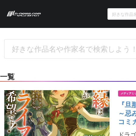
一覧
メディアミ
『旦
～忌
コミ
ドラ