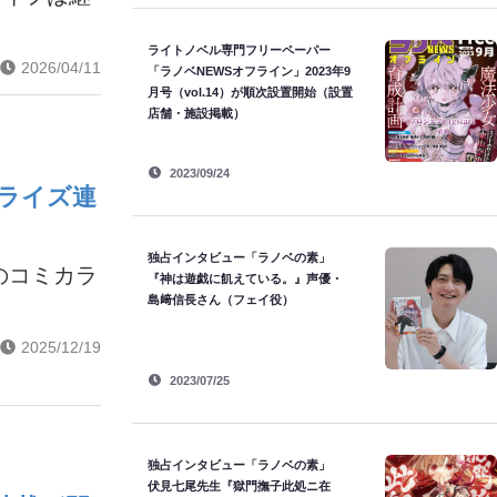
ライトノベル専門フリーペーパー
2026/04/11
「ラノベNEWSオフライン」2023年9
月号（vol.14）が順次設置開始（設置
店舗・施設掲載）
2023/09/24
ライズ連
独占インタビュー「ラノベの素」
のコミカラ
『神は遊戯に飢えている。』声優・
島﨑信長さん（フェイ役）
2025/12/19
2023/07/25
独占インタビュー「ラノベの素」
伏見七尾先生『獄門撫子此処ニ在