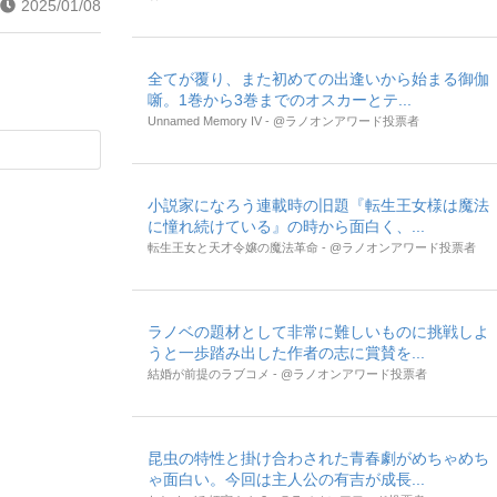
2025/01/08
全てが覆り、また初めての出逢いから始まる御伽
噺。1巻から3巻までのオスカーとテ...
Unnamed Memory IV - @ラノオンアワード投票者
小説家になろう連載時の旧題『転生王女様は魔法
に憧れ続けている』の時から面白く、...
転生王女と天才令嬢の魔法革命 - @ラノオンアワード投票者
ラノベの題材として非常に難しいものに挑戦しよ
うと一歩踏み出した作者の志に賞賛を...
結婚が前提のラブコメ - @ラノオンアワード投票者
昆虫の特性と掛け合わされた青春劇がめちゃめち
ゃ面白い。今回は主人公の有吉が成長...