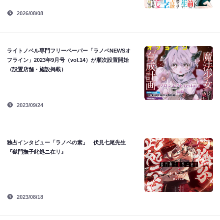
2026/08/08
ライトノベル専門フリーペーパー「ラノベNEWSオ
フライン」2023年9月号（vol.14）が順次設置開始
（設置店舗・施設掲載）
2023/09/24
独占インタビュー「ラノベの素」 伏見七尾先生
『獄門撫子此処ニ在リ』
2023/08/18