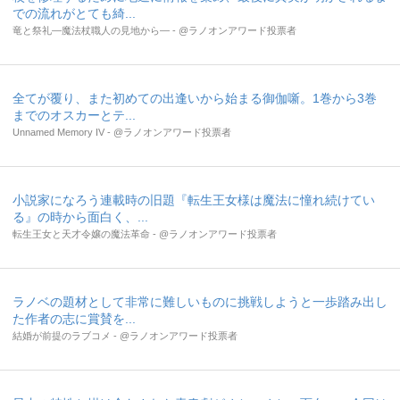
での流れがとても綺...
竜と祭礼―魔法杖職人の見地から― - @ラノオンアワード投票者
全てが覆り、また初めての出逢いから始まる御伽噺。1巻から3巻
までのオスカーとテ...
Unnamed Memory IV - @ラノオンアワード投票者
小説家になろう連載時の旧題『転生王女様は魔法に憧れ続けてい
る』の時から面白く、...
転生王女と天才令嬢の魔法革命 - @ラノオンアワード投票者
ラノベの題材として非常に難しいものに挑戦しようと一歩踏み出し
た作者の志に賞賛を...
結婚が前提のラブコメ - @ラノオンアワード投票者