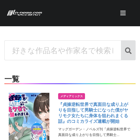
一覧
メディアミックス
『貞操逆転世界で真面目な成り上が
りを目指して男騎士になった僕がヤ
リモク女たちに身体を狙われまくる
話』のコミカライズ連載が開始
マッグガーデン・ノベルズ刊『貞操逆転世界で
真面目な成り上がりを目指して男騎士...