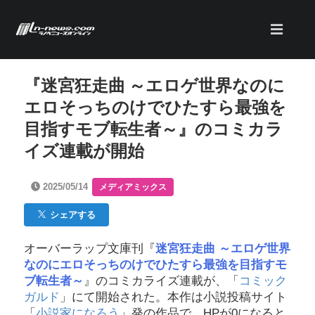
『迷宮狂走曲 ～エロゲ世界なのに
エロそっちのけでひたすら最強を
目指すモブ転生者～』のコミカラ
イズ連載が開始
2025/05/14
メディアミックス
シェアする
オーバーラップ文庫刊『
迷宮狂走曲 ～エロゲ世界
なのにエロそっちのけでひたすら最強を目指すモ
ブ転生者～
』のコミカライズ連載が、「
コミック
ガルド
」にて開始された。本作は小説投稿サイト
「
小説家になろう
」発の作品で、HPが0になると