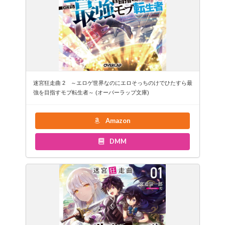
迷宮狂走曲 2 ～エロゲ世界なのにエロそっちのけでひたすら最
強を目指すモブ転生者～ (オーバーラップ文庫)
Amazon
DMM