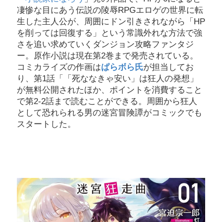
凄惨な目にあう伝説の陵辱RPGエロゲの世界に転
生した主人公が、周囲にドン引きされながら「HP
を削っては回復する」という常識外れな方法で強
さを追い求めていくダンジョン攻略ファンタジ
ー。原作小説は現在第2巻まで発売されている。
コミカライズの作画は
ぱらボら氏
が担当してお
り、第1話「「死ななきゃ安い」は狂人の発想」
が無料公開されたほか、ポイントを消費すること
で第2-2話まで読むことができる。周囲から狂人
として恐れられる男の迷宮冒険譚がコミックでも
スタートした。