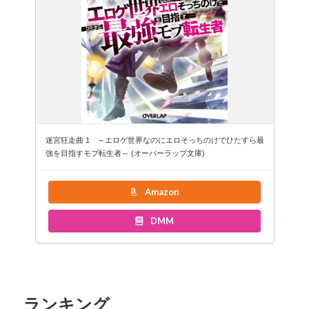
迷宮狂走曲 1 ～エロゲ世界なのにエロそっちのけでひたすら最
強を目指すモブ転生者～ (オーバーラップ文庫)
Amazon
DMM
ランキング