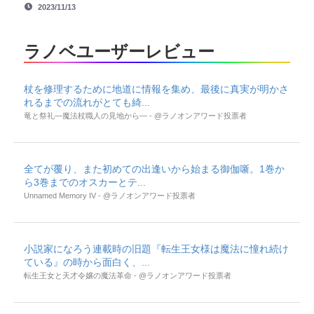
2023/11/13
ラノベユーザーレビュー
杖を修理するために地道に情報を集め、最後に真実が明かさ
れるまでの流れがとても綺...
竜と祭礼―魔法杖職人の見地から― - @ラノオンアワード投票者
全てが覆り、また初めての出逢いから始まる御伽噺。1巻か
ら3巻までのオスカーとテ...
Unnamed Memory IV - @ラノオンアワード投票者
小説家になろう連載時の旧題『転生王女様は魔法に憧れ続け
ている』の時から面白く、...
転生王女と天才令嬢の魔法革命 - @ラノオンアワード投票者