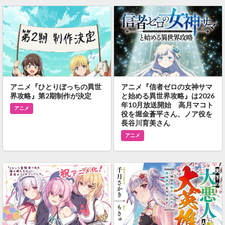
アニメ『ひとりぼっちの異世
アニメ『信者ゼロの女神サマ
界攻略』第2期制作が決定
と始める異世界攻略』は2026
年10月放送開始 高月マコト
アニメ
役を堀金蒼平さん、ノア役を
長谷川育美さん
アニメ