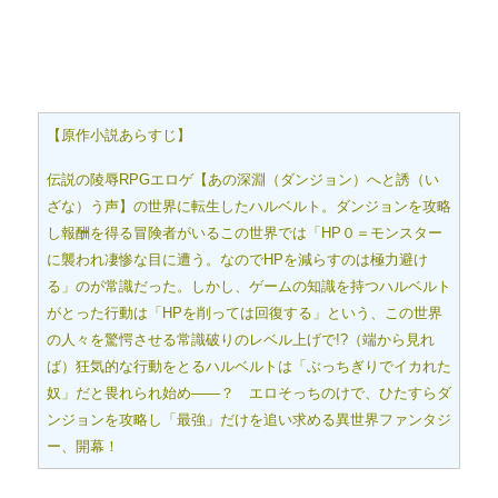
【原作小説あらすじ】
伝説の陵辱RPGエロゲ【あの深淵（ダンジョン）へと誘（い
ざな）う声】の世界に転生したハルベルト。ダンジョンを攻略
し報酬を得る冒険者がいるこの世界では「HP０＝モンスター
に襲われ凄惨な目に遭う。なのでHPを減らすのは極力避け
る」のが常識だった。しかし、ゲームの知識を持つハルベルト
がとった行動は「HPを削っては回復する」という、この世界
の人々を驚愕させる常識破りのレベル上げで!?（端から見れ
ば）狂気的な行動をとるハルベルトは「ぶっちぎりでイカれた
奴」だと畏れられ始め――？ エロそっちのけで、ひたすらダ
ンジョンを攻略し「最強」だけを追い求める異世界ファンタジ
ー、開幕！