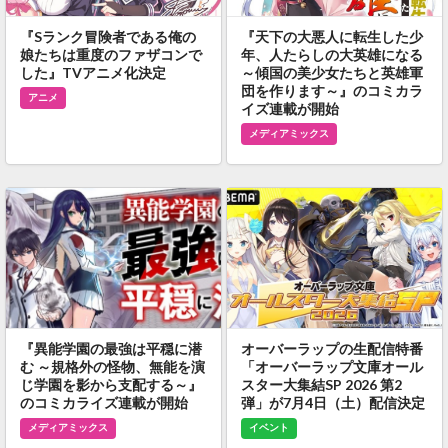
『Sランク冒険者である俺の
『天下の大悪人に転生した少
娘たちは重度のファザコンで
年、人たらしの大英雄になる
した』TVアニメ化決定
～傾国の美少女たちと英雄軍
団を作ります～』のコミカラ
アニメ
イズ連載が開始
メディアミックス
『異能学園の最強は平穏に潜
オーバーラップの生配信特番
む ～規格外の怪物、無能を演
「オーバーラップ文庫オール
じ学園を影から支配する～』
スター大集結SP 2026 第2
のコミカライズ連載が開始
弾」が7月4日（土）配信決定
メディアミックス
イベント