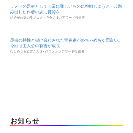
ラノベの題材として非常に難しいものに挑戦しようと一歩踏
み出した作者の志に賞賛を...
結婚が前提のラブコメ - @ラノオンアワード投票者
昆虫の特性と掛け合わされた青春劇がめちゃめちゃ面白い。
今回は主人公の有吉が成長...
むしめづる姫宮さん 2 - @ラノオンアワード投票者
お知らせ