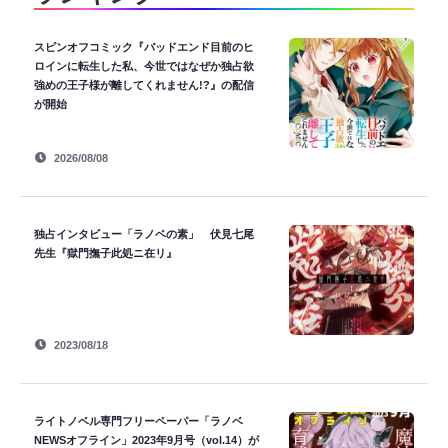
スピンオフコミック『バッドエンド目前のヒ
ロインに転生した私、今世ではなぜか独占欲
強めの王子様が離してくれません!?』の配信
が開始
2026/08/08
独占インタビュー「ラノベの素」 伏見七尾
先生『獄門撫子此処ニ在リ』
2023/08/18
ライトノベル専門フリーペーパー「ラノベ
NEWSオフライン」2023年9月号（vol.14）が