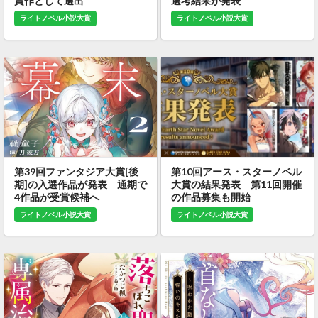
賞作として選出
選考結果が発表
ライトノベル小説大賞
ライトノベル小説大賞
第39回ファンタジア大賞[後
第10回アース・スターノベル
期]の入選作品が発表 通期で
大賞の結果発表 第11回開催
4作品が受賞候補へ
の作品募集も開始
ライトノベル小説大賞
ライトノベル小説大賞