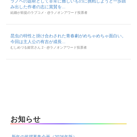
ラノベの題材として非常に難しいものに挑戦しようと一歩踏
み出した作者の志に賞賛を...
結婚が前提のラブコメ - @ラノオンアワード投票者
昆虫の特性と掛け合わされた青春劇がめちゃめちゃ面白い。
今回は主人公の有吉が成長...
むしめづる姫宮さん 2 - @ラノオンアワード投票者
お知らせ
新年の挨拶募集企画（2026年版）