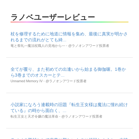
ラノベユーザーレビュー
杖を修理するために地道に情報を集め、最後に真実が明かさ
れるまでの流れがとても綺...
竜と祭礼―魔法杖職人の見地から― - @ラノオンアワード投票者
全てが覆り、また初めての出逢いから始まる御伽噺。1巻か
ら3巻までのオスカーとテ...
Unnamed Memory IV - @ラノオンアワード投票者
小説家になろう連載時の旧題『転生王女様は魔法に憧れ続け
ている』の時から面白く、...
転生王女と天才令嬢の魔法革命 - @ラノオンアワード投票者