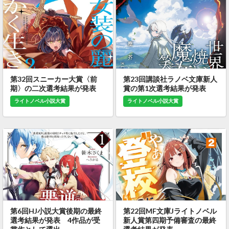
第32回スニーカー大賞〈前
第23回講談社ラノベ文庫新人
期〉の二次選考結果が発表
賞の第1次選考結果が発表
ライトノベル小説大賞
ライトノベル小説大賞
第6回HJ小説大賞後期の最終
第22回MF文庫Jライトノベル
選考結果が発表 4作品が受
新人賞第四期予備審査の最終