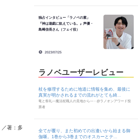
独占インタビュー「ラノベの素」
『神は遊戯に飢えている。』声優・
島﨑信長さん（フェイ役）
2023/07/25
ラノベユーザーレビュー
杖を修理するために地道に情報を集め、最後に
真実が明かされるまでの流れがとても綺...
竜と祭礼―魔法杖職人の見地から― - @ラノオンアワード投
票者
』／著：多
全てが覆り、また初めての出逢いから始まる御
伽噺。1巻から3巻までのオスカーとテ...