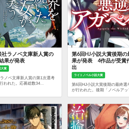
談社ラノベ文庫新人賞の
第6回HJ小説大賞後期
考結果が発表
果が発表 4作品が受賞
出
説大賞
ライトノベル小説大賞
社ラノベ文庫新人賞の第1次選考
われた。応募総数34...
第6回HJ小説大賞後期の最終選
が行われた。後期「ノベルアップ