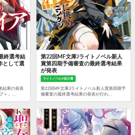
の最終選考結
第22回MF文庫Jライトノベル新人
作として選
賞第四期予備審査の最終選考結果
が発表
ライトノベル小説大賞
考結果の発表
第22回MF文庫Jライトノベル新人賞第四期予
＋」...
備審査の最終選考結果の発表が行わ...