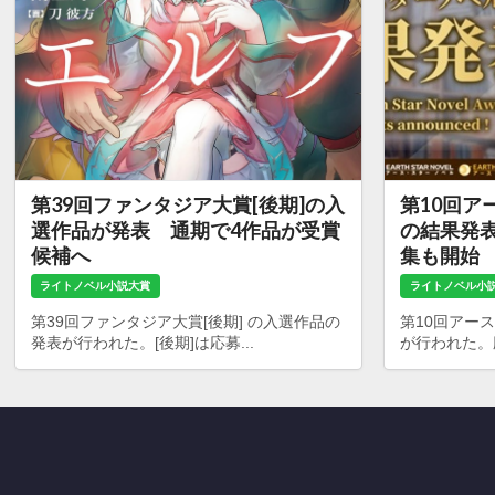
第39回ファンタジア大賞[後期]の入
第10回ア
選作品が発表 通期で4作品が受賞
の結果発表
候補へ
集も開始
ライトノベル小説大賞
ライトノベル小
第39回ファンタジア大賞[後期] の入選作品の
第10回アー
発表が行われた。[後期]は応募...
が行われた。応募