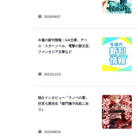
2026/08/07
今週の新刊情報：GA文庫、アー
ス・スターノベル、電撃の新文芸、
ファンタジア文庫など
2023/11/13
独占インタビュー「ラノベの素」
伏見七尾先生『獄門撫子此処ニ在
リ』
2023/08/18