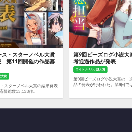
ース・スターノベル大賞
第9回ビーズログ小説大
 第11回開催の作品募
考通過作品が発表
ライトノベル小説大賞
説大賞
第9回ビーズログ小説大賞の一
品の発表が行われた。第9回では24
ス・スターノベル大賞の結果発表
総数13,133作...