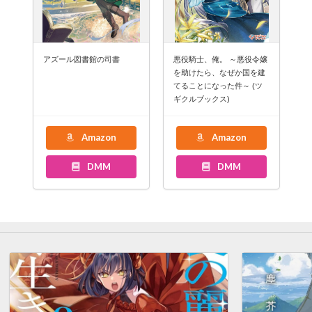
アズール図書館の司書
悪役騎士、俺。 ～悪役令嬢
を助けたら、なぜか国を建
てることになった件～ (ツ
ギクルブックス)
Amazon
Amazon
DMM
DMM