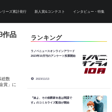
シリーズ累計発行
新人賞&コンテスト
インタビュー・特集
3作品
ランキング
ラノベニュースオンラインアワード
2023年10月刊のアンケート投票開始
募総数
2023/11/13
「金賞」に
『妹よ、その侯爵家令息は間諜で
す』のコミカライズ配信が開始