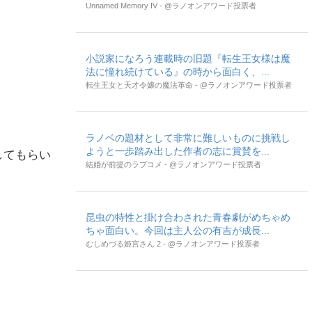
Unnamed Memory IV - @ラノオンアワード投票者
小説家になろう連載時の旧題『転生王女様は魔
法に憧れ続けている』の時から面白く、...
転生王女と天才令嬢の魔法革命 - @ラノオンアワード投票者
ラノベの題材として非常に難しいものに挑戦し
ようと一歩踏み出した作者の志に賞賛を...
してもらい
結婚が前提のラブコメ - @ラノオンアワード投票者
昆虫の特性と掛け合わされた青春劇がめちゃめ
ちゃ面白い。今回は主人公の有吉が成長...
むしめづる姫宮さん 2 - @ラノオンアワード投票者