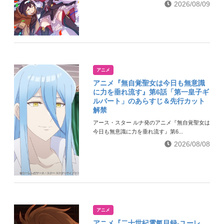
2026/08/09
アニメ
アニメ『無自覚聖女は今日も無意識
に力を垂れ流す』第6話「第一皇子ギ
ルバート」のあらすじ＆先行カット
解禁
アース・スター ルナ発のアニメ『無自覚聖女は
今日も無意識に力を垂れ流す』第6...
2026/08/08
アニメ
アニメ『二十世紀電氣目録-ユーレ