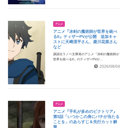
アニメ
アニメ『冰剣の魔術師が世界を統べ
るII』ティザーPVが公開 追加キャ
ストに天﨑滉平さん、菱川花菜さん
など
講談社ラノベ文庫発のアニメ『冰剣の魔術師が
世界を統べるII』のティザーPVが...
2026/08/04
アニメ
アニメ『手札が多めのビクトリア』
第5話「いつかこの身にバチが当たる
ことを」のあらすじ＆先行カット解
禁