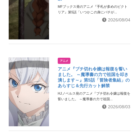
MFブックス発のアニメ『手札が多めのビクト
リア』第5話「いつかこの身にバチが...
2026/08/04
アニメ
アニメ『ブチ切れ令嬢は報復を誓い
ました。 ～魔導書の力で祖国を叩き
潰します～』第5話「冒険者集結」の
あらすじ＆先行カット解禁
HJノベルス発のアニメ『ブチ切れ令嬢は報復を
誓いました。 ～魔導書の力で祖国...
2026/08/03