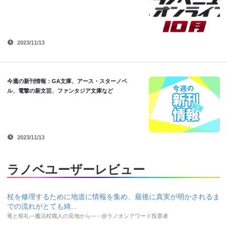
2023/11/13
今週の新刊情報：GA文庫、アース・スターノベ
ル、電撃の新文芸、ファンタジア文庫など
2023/11/13
ラノベユーザーレビュー
杖を修理するために地道に情報を集め、最後に真実が明かされるま
での流れがとても綺...
竜と祭礼―魔法杖職人の見地から― - @ラノオンアワード投票者