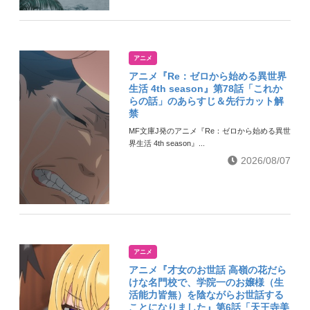
アニメ
アニメ『Re：ゼロから始める異世界
生活 4th season』第78話「これか
らの話」のあらすじ＆先行カット解
禁
MF文庫J発のアニメ『Re：ゼロから始める異世
界生活 4th season』...
2026/08/07
アニメ
アニメ『才女のお世話 高嶺の花だら
けな名門校で、学院一のお嬢様（生
活能力皆無）を陰ながらお世話する
ことになりました』第6話「天王寺美