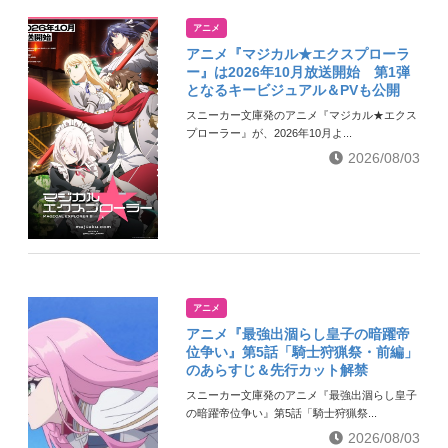
アニメ
アニメ『マジカル★エクスプローラ
ー』は2026年10月放送開始 第1弾
となるキービジュアル＆PVも公開
スニーカー文庫発のアニメ『マジカル★エクス
プローラー』が、2026年10月よ...
2026/08/03
アニメ
アニメ『最強出涸らし皇子の暗躍帝
位争い』第5話「騎士狩猟祭・前編」
のあらすじ＆先行カット解禁
スニーカー文庫発のアニメ『最強出涸らし皇子
の暗躍帝位争い』第5話「騎士狩猟祭...
2026/08/03