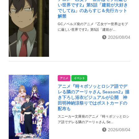
い世界です2』第5話「建前が大好き
でしてね」のあらすじ＆先行カット
解禁
GCノベルズ発のアニメ『乙女ゲー世界はモブ
に厳しい世界です2』第5話「建前が...
2026/08/04
アニメ
イベント
アニメ『時々ボソッとロシア語でデ
レる隣のアーリャさん Season2』描
き下ろし浴衣ビジュアルが公開 神
田明神納涼祭りではポストカードの
配布も
スニーカー文庫発のアニメ『時々ボソッとロシ
ア語でデレる隣のアーリャさん Se...
2026/08/04