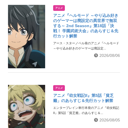
アニメ
アニメ『ヘルモード ～やり込み好き
のゲーマーは廃設定の異世界で無双
する～ 2nd Season』第18話「決
戦！ 学園武術大会」のあらすじ＆先
行カット解禁
アース・スターノベル発のアニメ『ヘルモード
～やり込み好きのゲーマーは廃設定...
2026/08/06
アニメ
アニメ『幼女戦記II』第5話「貧乏
籤」のあらすじ＆先行カット解禁
エンターブレイン単行本発のアニメ『幼女戦記
II』第5話「貧乏籤」のあらすじ＆...
2026/08/05