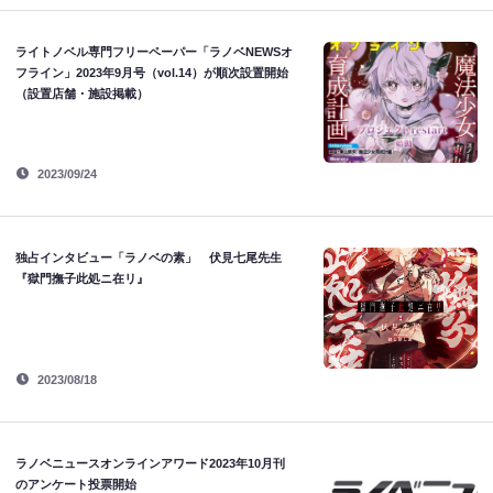
ライトノベル専門フリーペーパー「ラノベNEWSオ
フライン」2023年9月号（vol.14）が順次設置開始
（設置店舗・施設掲載）
2023/09/24
独占インタビュー「ラノベの素」 伏見七尾先生
『獄門撫子此処ニ在リ』
2023/08/18
ラノベニュースオンラインアワード2023年10月刊
のアンケート投票開始