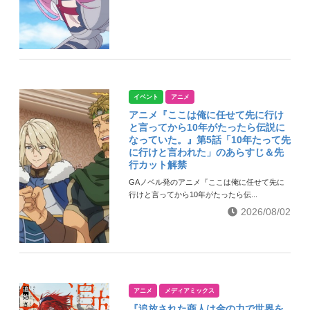
イベント
アニメ
アニメ『ここは俺に任せて先に行け
と言ってから10年がたったら伝説に
なっていた。』第5話「10年たって先
に行けと言われた」のあらすじ＆先
行カット解禁
GAノベル発のアニメ『ここは俺に任せて先に
行けと言ってから10年がたったら伝...
2026/08/02
アニメ
メディアミックス
『追放された商人は金の力で世界を