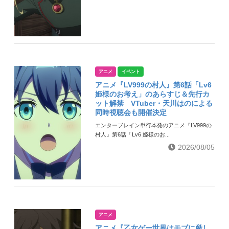
アニメ
イベント
アニメ『LV999の村人』第6話「Lv6
姫様のお考え」のあらすじ＆先行カ
ット解禁 VTuber・天川はのによる
同時視聴会も開催決定
エンターブレイン単行本発のアニメ『LV999の
村人』第6話「Lv6 姫様のお...
2026/08/05
アニメ
アニメ『乙女ゲー世界はモブに厳し