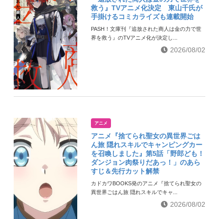
救う』TVアニメ化決定 東山千氏が
手掛けるコミカライズも連載開始
PASH！文庫刊『追放された商人は金の力で世
界を救う』のTVアニメ化が決定し...
2026/08/02
アニメ
アニメ『捨てられ聖女の異世界ごは
ん旅 隠れスキルでキャンピングカー
を召喚しました』第5話「野郎ども！
ダンジョン肉祭りだあっ！」のあら
すじ＆先行カット解禁
カドカワBOOKS発のアニメ『捨てられ聖女の
異世界ごはん旅 隠れスキルでキャ...
2026/08/02