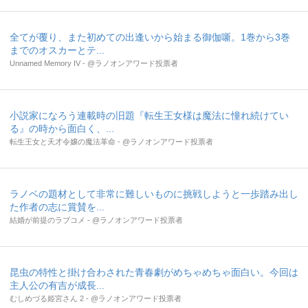
全てが覆り、また初めての出逢いから始まる御伽噺。1巻から3巻
までのオスカーとテ...
Unnamed Memory IV - @ラノオンアワード投票者
小説家になろう連載時の旧題『転生王女様は魔法に憧れ続けてい
る』の時から面白く、...
転生王女と天才令嬢の魔法革命 - @ラノオンアワード投票者
ラノベの題材として非常に難しいものに挑戦しようと一歩踏み出し
た作者の志に賞賛を...
結婚が前提のラブコメ - @ラノオンアワード投票者
昆虫の特性と掛け合わされた青春劇がめちゃめちゃ面白い。今回は
主人公の有吉が成長...
むしめづる姫宮さん 2 - @ラノオンアワード投票者