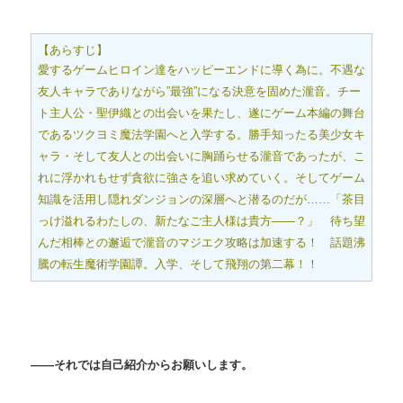
【あらすじ】
愛するゲームヒロイン達をハッピーエンドに導く為に。不遇な
友人キャラでありながら”最強”になる決意を固めた瀧音。チー
ト主人公・聖伊織との出会いを果たし、遂にゲーム本編の舞台
であるツクヨミ魔法学園へと入学する。勝手知ったる美少女キ
ャラ・そして友人との出会いに胸踊らせる瀧音であったが、こ
れに浮かれもせず貪欲に強さを追い求めていく。そしてゲーム
知識を活用し隠れダンジョンの深層へと潜るのだが……「茶目
っけ溢れるわたしの、新たなご主人様は貴方――？」 待ち望
んだ相棒との邂逅で瀧音のマジエク攻略は加速する！ 話題沸
騰の転生魔術学園譚。入学、そして飛翔の第二幕！！
――それでは自己紹介からお願いします。