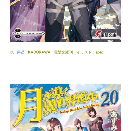
©
川原礫
／KADOKAWA 電撃文庫刊 イラスト：abec