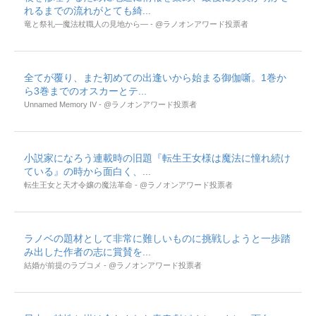
れるまでの流れがとても綺...
竜と祭礼―魔法杖職人の見地から― - @ラノオンアワード投票者
全てが覆り、また初めての出逢いから始まる御伽噺。1巻か
ら3巻までのオスカーとテ...
Unnamed Memory IV - @ラノオンアワード投票者
小説家になろう連載時の旧題『転生王女様は魔法に憧れ続け
ている』の時から面白く、...
転生王女と天才令嬢の魔法革命 - @ラノオンアワード投票者
ラノベの題材として非常に難しいものに挑戦しようと一歩踏
み出した作者の志に賞賛を...
結婚が前提のラブコメ - @ラノオンアワード投票者