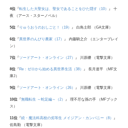
4
位
『
転生した大聖女は、聖女であることをひた隠す（10）
』 十
夜 （アース・スターノベル）
5
位
『
りゅうおうのおしごと！（19）
』 白鳥士郎 （GA文庫）
6
位
『
異世界のんびり農家（17）
』 内藤騎之介 （エンターブレイ
ン）
7
位
『
ソードアート・オンライン（27）
』 川原礫 （電撃文庫）
8
位
『
Re：ゼロから始める異世界生活（38）
』 長月達平 （MF文
庫J）
9
位
『
ソードアート・オンライン（26）
』 川原礫 （電撃文庫）
10
位
『
無職転生 ～蛇足編～（2）
』 理不尽な孫の手 （MFブック
ス）
11
位
『
続・魔法科高校の劣等生 メイジアン・カンパニー（8）
』
佐島勤 （電撃文庫）