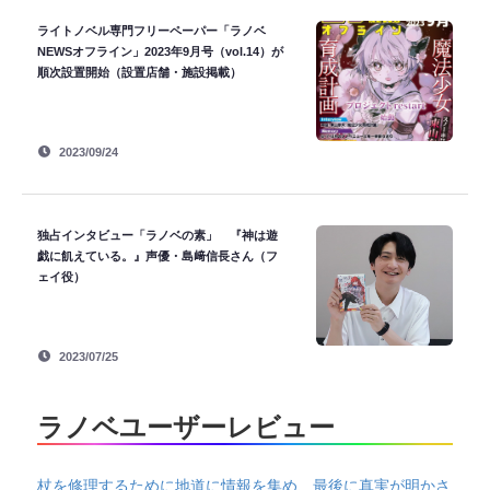
ライトノベル専門フリーペーパー「ラノベ
NEWSオフライン」2023年9月号（vol.14）が
順次設置開始（設置店舗・施設掲載）
2023/09/24
独占インタビュー「ラノベの素」 『神は遊
戯に飢えている。』声優・島﨑信長さん（フ
ェイ役）
2023/07/25
ラノベユーザーレビュー
杖を修理するために地道に情報を集め、最後に真実が明かさ