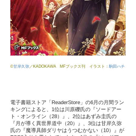
©
甘岸久弥
／KADOKAWA MFブックス刊 イラスト：
駒田ハチ
電子書籍ストア「ReaderStore」の6月の月間ラン
キングによると、1位は川原礫氏の『ソードアー
ト・オンライン（28）』、2位はあずみ圭氏の
『月が導く異世界道中（20）』、3位は甘岸久弥
氏の『魔導具師ダリヤはうつむかない（10）』が