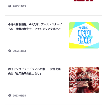
2023/11/13
今週の新刊情報：GA文庫、アース・スターノ
ベル、電撃の新文芸、ファンタジア文庫など
2023/11/13
独占インタビュー「ラノベの素」 伏見七尾
先生『獄門撫子此処ニ在リ』
2023/08/18