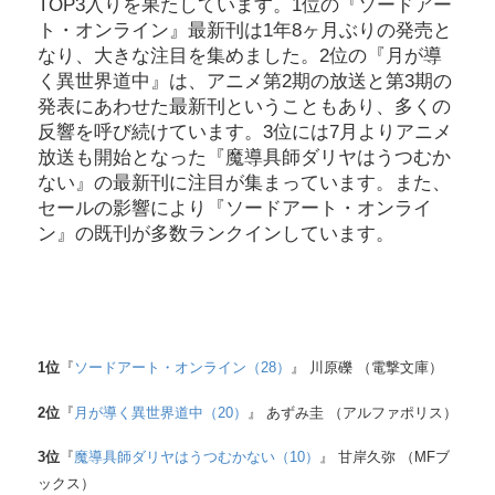
TOP3入りを果たしています。1位の『ソードアー
ト・オンライン』最新刊は1年8ヶ月ぶりの発売と
なり、大きな注目を集めました。2位の『月が導
く異世界道中』は、アニメ第2期の放送と第3期の
発表にあわせた最新刊ということもあり、多くの
反響を呼び続けています。3位には7月よりアニメ
放送も開始となった『魔導具師ダリヤはうつむか
ない』の最新刊に注目が集まっています。また、
セールの影響により『ソードアート・オンライ
ン』の既刊が多数ランクインしています。
1
位
『
ソードアート・オンライン（28）
』 川原礫 （電撃文庫）
2
位
『
月が導く異世界道中（20）
』 あずみ圭 （アルファポリス）
3
位
『
魔導具師ダリヤはうつむかない（10）
』 甘岸久弥 （MFブ
ックス）