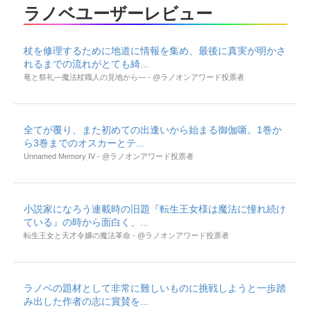
ラノベユーザーレビュー
杖を修理するために地道に情報を集め、最後に真実が明かさ
れるまでの流れがとても綺...
竜と祭礼―魔法杖職人の見地から― - @ラノオンアワード投票者
全てが覆り、また初めての出逢いから始まる御伽噺。1巻か
ら3巻までのオスカーとテ...
Unnamed Memory IV - @ラノオンアワード投票者
小説家になろう連載時の旧題『転生王女様は魔法に憧れ続け
ている』の時から面白く、...
転生王女と天才令嬢の魔法革命 - @ラノオンアワード投票者
ラノベの題材として非常に難しいものに挑戦しようと一歩踏
み出した作者の志に賞賛を...