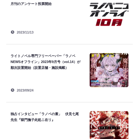
月刊のアンケート投票開始
2023/11/13
ライトノベル専門フリーペーパー「ラノベ
NEWSオフライン」2023年9月号（vol.14）が
順次設置開始（設置店舗・施設掲載）
2023/09/24
独占インタビュー「ラノベの素」 伏見七尾
先生『獄門撫子此処ニ在リ』