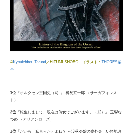
©
Kyouichirou Tarumi
／HIFUMI SHOBO イラスト：
THORES柴
本
1
位
『オルクセン王国史（4）』 樽見京一郎 （サーガフォレス
ト）
2
位
『転生しまして、現在は侍女でございます。（12）』 玉響な
つめ （アリアンローズ）
3
位
『だから、私言ったわよね？ ～没落令嬢の案外楽しい領地改