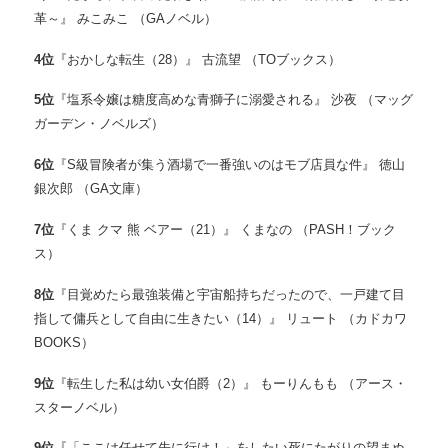
革～』 みこみこ （GAノベル）
4
位
『おかしな転生（28）』 古流望 （TOブックス）
5
位
『塩系令嬢は糖度高めな青獅子に溺愛される』 沙夜 （マッグ
ガーデン・ノベルズ）
6
位
『S級冒険者が集う酒場で一番強いのはモブ店員な件』 徳山
銀次郎 （GA文庫）
7
位
『くま クマ 熊 ベアー（21）』 くまなの （PASH！ブック
ス）
8
位
『目覚めたら最強装備と宇宙船持ちだったので、一戸建て目
指して傭兵として自由に生きたい（14）』 リュート （カドカワ
BOOKS）
9
位
『転生した私は幼い女伯爵（2）』 もーりんもも （アース・
スターノベル）
9
位
『「ここは任せて先に行け！」をしたい死にたがりの望まぬ