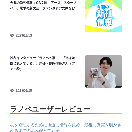
今週の新刊情報：GA文庫、アース・スターノ
ベル、電撃の新文芸、ファンタジア文庫など
2023/11/13
独占インタビュー「ラノベの素」 『神は遊
戯に飢えている。』声優・島﨑信長さん（フ
ェイ役）
2023/07/25
ラノベユーザーレビュー
杖を修理するために地道に情報を集め、最後に真実が明かさ
れるまでの流れがとても綺...