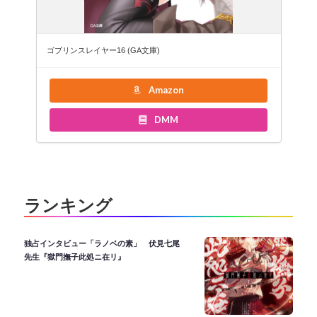
ゴブリンスレイヤー16 (GA文庫)
Amazon
DMM
ランキング
独占インタビュー「ラノベの素」 伏見七尾
先生『獄門撫子此処ニ在リ』