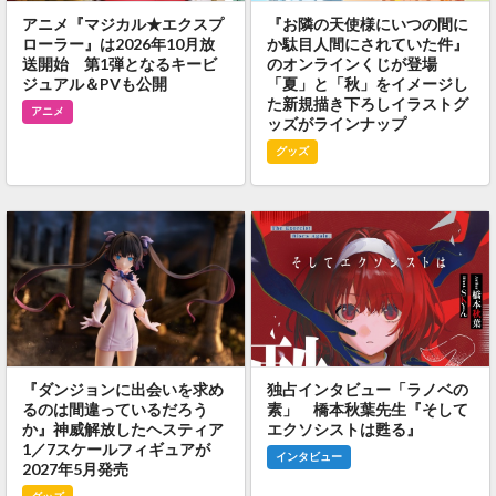
アニメ『マジカル★エクスプ
『お隣の天使様にいつの間に
ローラー』は2026年10月放
か駄目人間にされていた件』
送開始 第1弾となるキービ
のオンラインくじが登場
ジュアル＆PVも公開
「夏」と「秋」をイメージし
た新規描き下ろしイラストグ
アニメ
ッズがラインナップ
グッズ
『ダンジョンに出会いを求め
独占インタビュー「ラノベの
るのは間違っているだろう
素」 橋本秋葉先生『そして
か』神威解放したヘスティア
エクソシストは甦る』
1／7スケールフィギュアが
インタビュー
2027年5月発売