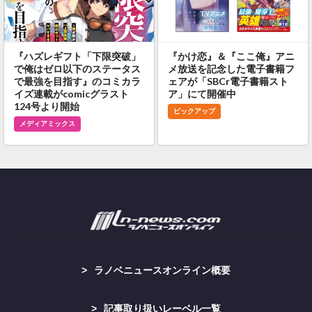
『ハズレギフト「下限突破」
『かけ恋』＆『ここ俺』アニ
で俺はゼロ以下のステータス
メ放送を記念した電子書籍フ
で最強を目指す』のコミカラ
ェアが「SBCr電子書籍スト
イズ連載がcomicグラスト
ア」にて開催中
124号より開始
ピックアップ
メディアミックス
ラノベニュースオンライン概要
記事取り扱いレーベル一覧