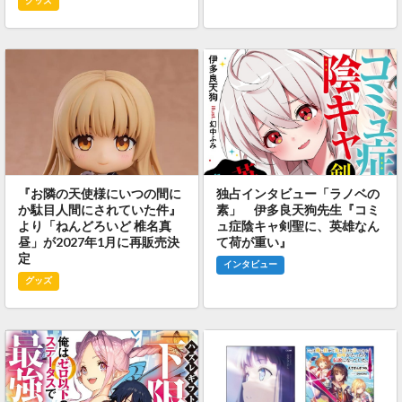
グッズ
『お隣の天使様にいつの間に
独占インタビュー「ラノベの
か駄目人間にされていた件』
素」 伊多良天狗先生『コミ
より「ねんどろいど 椎名真
ュ症陰キャ剣聖に、英雄なん
昼」が2027年1月に再販売決
て荷が重い』
定
インタビュー
グッズ