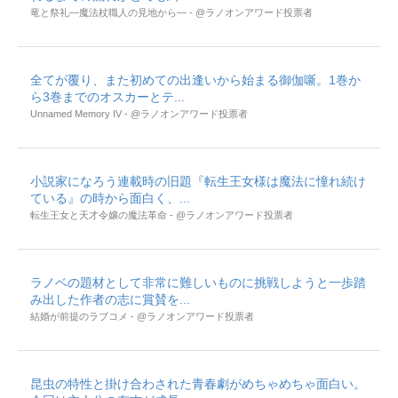
竜と祭礼―魔法杖職人の見地から― - @ラノオンアワード投票者
全てが覆り、また初めての出逢いから始まる御伽噺。1巻か
ら3巻までのオスカーとテ...
Unnamed Memory IV - @ラノオンアワード投票者
小説家になろう連載時の旧題『転生王女様は魔法に憧れ続け
ている』の時から面白く、...
転生王女と天才令嬢の魔法革命 - @ラノオンアワード投票者
ラノベの題材として非常に難しいものに挑戦しようと一歩踏
み出した作者の志に賞賛を...
結婚が前提のラブコメ - @ラノオンアワード投票者
昆虫の特性と掛け合わされた青春劇がめちゃめちゃ面白い。