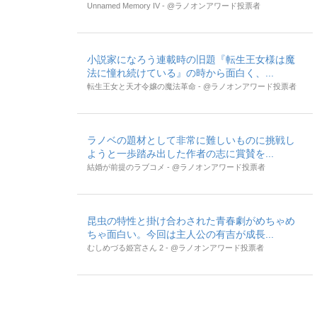
Unnamed Memory IV - @ラノオンアワード投票者
小説家になろう連載時の旧題『転生王女様は魔
法に憧れ続けている』の時から面白く、...
転生王女と天才令嬢の魔法革命 - @ラノオンアワード投票者
ラノベの題材として非常に難しいものに挑戦し
ようと一歩踏み出した作者の志に賞賛を...
結婚が前提のラブコメ - @ラノオンアワード投票者
昆虫の特性と掛け合わされた青春劇がめちゃめ
ちゃ面白い。今回は主人公の有吉が成長...
むしめづる姫宮さん 2 - @ラノオンアワード投票者