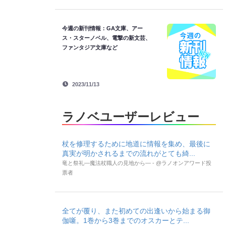
今週の新刊情報：GA文庫、アー
ス・スターノベル、電撃の新文芸、
ファンタジア文庫など
2023/11/13
ラノベユーザーレビュー
杖を修理するために地道に情報を集め、最後に
真実が明かされるまでの流れがとても綺...
竜と祭礼―魔法杖職人の見地から― - @ラノオンアワード投
票者
全てが覆り、また初めての出逢いから始まる御
伽噺。1巻から3巻までのオスカーとテ...