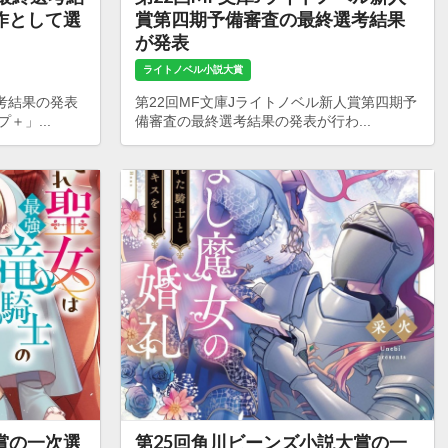
作として選
賞第四期予備審査の最終選考結果
が発表
ライトノベル小説大賞
考結果の発表
第22回MF文庫Jライトノベル新人賞第四期予
＋」...
備審査の最終選考結果の発表が行わ...
賞の一次選
第25回角川ビーンズ小説大賞の一