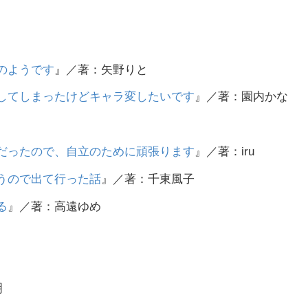
のようです
』／著：矢野りと
してしまったけどキャラ変したいです
』／著：園内かな
だったので、自立のために頑張ります
』／著：iru
うので出て行った話
』／著：千東風子
る
』／著：高遠ゆめ
明