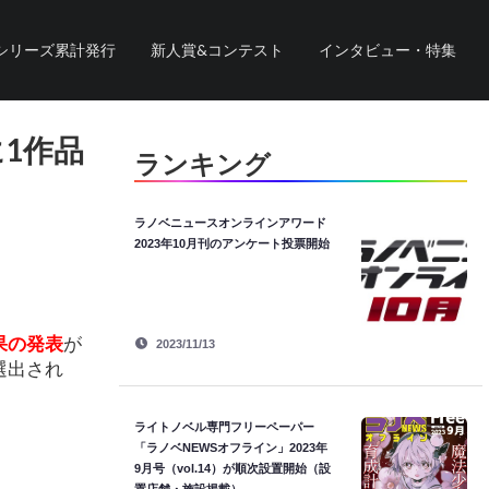
シリーズ累計発行
新人賞&コンテスト
インタビュー・特集
1作品
ランキング
ラノベニュースオンラインアワード
2023年10月刊のアンケート投票開始
果の発表
が
2023/11/13
選出され
ライトノベル専門フリーペーパー
「ラノベNEWSオフライン」2023年
9月号（vol.14）が順次設置開始（設