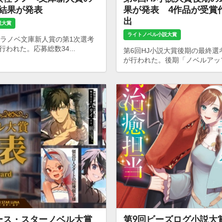
考結果が発表
果が発表 4作品が受賞
出
説大賞
ライトノベル小説大賞
社ラノベ文庫新人賞の第1次選考
われた。応募総数34...
第6回HJ小説大賞後期の最終選
が行われた。後期「ノベルアップ
ース・スターノベル大賞
第9回ビーズログ小説大