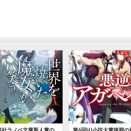
談社ラノベ文庫新人賞の
第6回HJ小説大賞後期