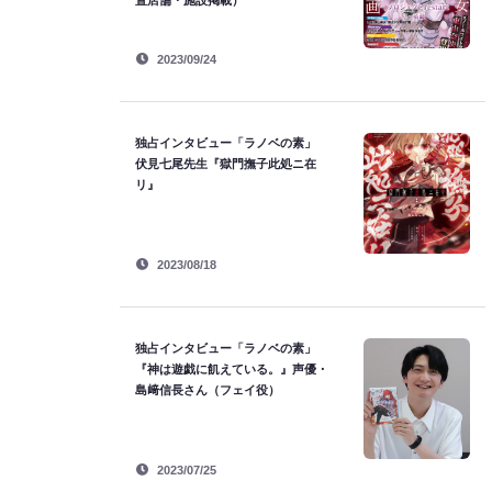
置店舗・施設掲載）
2023/09/24
独占インタビュー「ラノベの素」
伏見七尾先生『獄門撫子此処ニ在
リ』
2023/08/18
独占インタビュー「ラノベの素」
『神は遊戯に飢えている。』声優・
島﨑信長さん（フェイ役）
2023/07/25