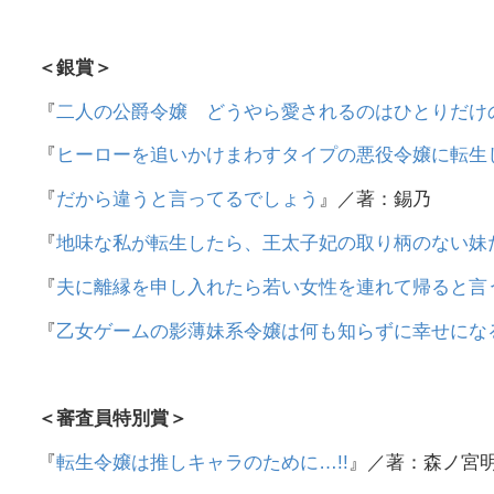
＜銀賞＞
『
二人の公爵令嬢 どうやら愛されるのはひとりだけ
『
ヒーローを追いかけまわすタイプの悪役令嬢に転生
『
だから違うと言ってるでしょう
』／著：錫乃
『
地味な私が転生したら、王太子妃の取り柄のない妹
『
夫に離縁を申し入れたら若い女性を連れて帰ると言
『
乙女ゲームの影薄妹系令嬢は何も知らずに幸せにな
＜審査員特別賞＞
『
転生令嬢は推しキャラのために…!!
』／著：森ノ宮