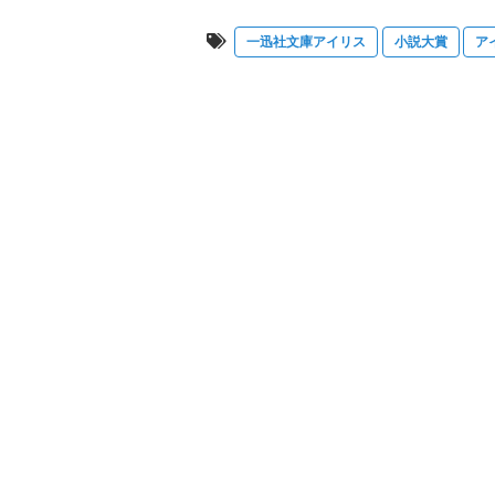
一迅社文庫アイリス
小説大賞
ア