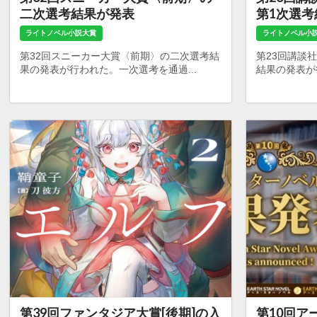
二次選考結果が発表
第1次選
ライトノベル小説大賞
ライトノベル小
第32回スニーカー大賞〈前期〉の二次選考結
第23回講談
果の発表が行われた。一次選考を通過...
結果の発表が行
第39回ファンタジア大賞[後期]の入
第10回ア