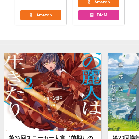
Amazon
Amazon
DMM
第32回スニーカー大賞〈前期〉の
第23回講