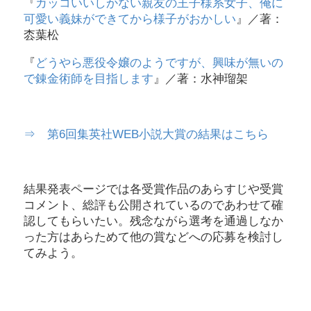
『
カッコいいしかない親友の王子様系女子、俺に
可愛い義妹ができてから様子がおかしい
』／著：
枩葉松
『
どうやら悪役令嬢のようですが、興味が無いの
で錬金術師を目指します
』／著：水神瑠架
⇒ 第6回集英社WEB小説大賞の結果はこちら
結果発表ページでは各受賞作品のあらすじや受賞
コメント、総評も公開されているのであわせて確
認してもらいたい。残念ながら選考を通過しなか
った方はあらためて他の賞などへの応募を検討し
てみよう。