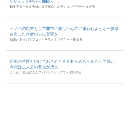
ている』の時から面白く、...
転生王女と天才令嬢の魔法革命 - @ラノオンアワード投票者
ラノベの題材として非常に難しいものに挑戦しようと一歩踏
み出した作者の志に賞賛を...
結婚が前提のラブコメ - @ラノオンアワード投票者
昆虫の特性と掛け合わされた青春劇がめちゃめちゃ面白い。
今回は主人公の有吉が成長...
むしめづる姫宮さん 2 - @ラノオンアワード投票者