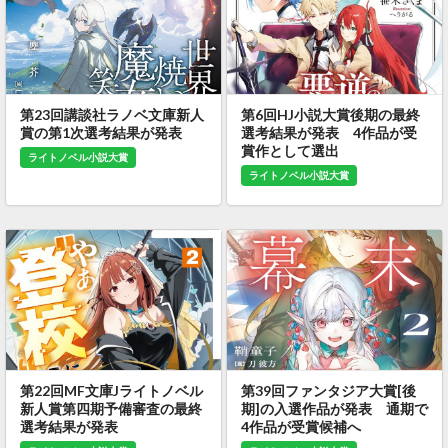
第23回講談社ラノベ文庫新人
第6回HJ小説大賞後期の最終
賞の第1次選考結果が発表
選考結果が発表 4作品が受
賞作として選出
ライトノベル小説大賞
ライトノベル小説大賞
第22回MF文庫Jライトノベル
第39回ファンタジア大賞[後
新人賞第四期予備審査の最終
期]の入選作品が発表 通期で
選考結果が発表
4作品が受賞候補へ