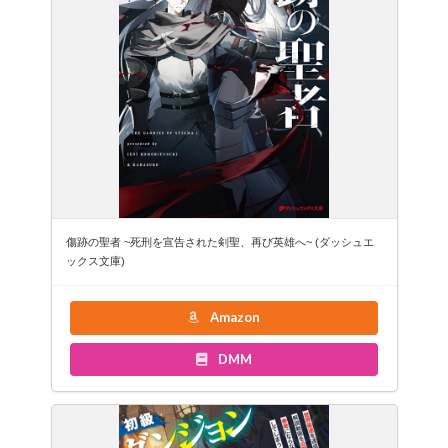
傷跡の聖者 ~死刑を宣告された剣聖、再び英雄へ~ (ダッシュエ
ックス文庫)
Amazon
DMM