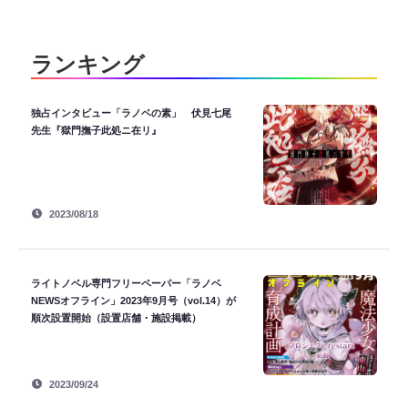
ランキング
独占インタビュー「ラノベの素」 伏見七尾
先生『獄門撫子此処ニ在リ』
2023/08/18
ライトノベル専門フリーペーパー「ラノベ
NEWSオフライン」2023年9月号（vol.14）が
順次設置開始（設置店舗・施設掲載）
2023/09/24