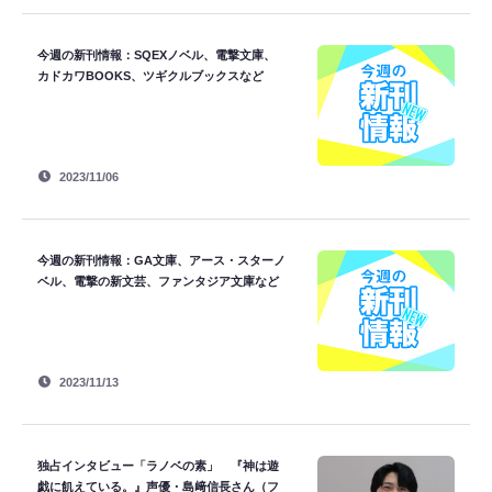
今週の新刊情報：SQEXノベル、電撃文庫、
カドカワBOOKS、ツギクルブックスなど
2023/11/06
今週の新刊情報：GA文庫、アース・スターノ
ベル、電撃の新文芸、ファンタジア文庫など
2023/11/13
独占インタビュー「ラノベの素」 『神は遊
戯に飢えている。』声優・島﨑信長さん（フ