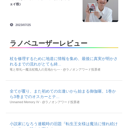
ェイ役）
2023/07/25
ラノベユーザーレビュー
杖を修理するために地道に情報を集め、最後に真実が明かさ
れるまでの流れがとても綺...
竜と祭礼―魔法杖職人の見地から― - @ラノオンアワード投票者
全てが覆り、また初めての出逢いから始まる御伽噺。1巻か
ら3巻までのオスカーとテ...
Unnamed Memory IV - @ラノオンアワード投票者
小説家になろう連載時の旧題『転生王女様は魔法に憧れ続け