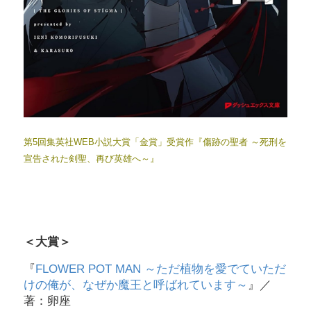
第5回集英社WEB小説大賞「金賞」受賞作『傷跡の聖者 ～死刑を
宣告された剣聖、再び英雄へ～』
＜大賞＞
『
FLOWER POT MAN ～ただ植物を愛でていただ
けの俺が、なぜか魔王と呼ばれています～
』／
著：卵座