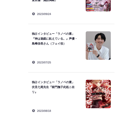
置店舗・施設掲載）
2023/09/24
独占インタビュー「ラノベの素」
『神は遊戯に飢えている。』声優・
島﨑信長さん（フェイ役）
2023/07/25
独占インタビュー「ラノベの素」
伏見七尾先生『獄門撫子此処ニ在
リ』
2023/08/18