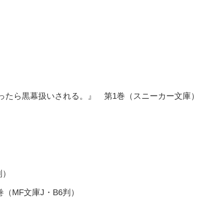
）
）
ったら黒幕扱いされる。』 第1巻（スニーカー文庫）
判）
（MF文庫J・B6判）
）