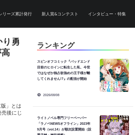
シリーズ累計発行
新人賞&コンテスト
インタビュー・特集
かり勇
ランキング
が高
スピンオフコミック『バッドエンド
目前のヒロインに転生した私、今世
ではなぜか独占欲強めの王子様が離
してくれません!?』の配信が開始
2026/08/08
重版」とは
発売後にじ
ライトノベル専門フリーペーパー
「ラノベNEWSオフライン」2023年
9月号（vol.14）が順次設置開始（設