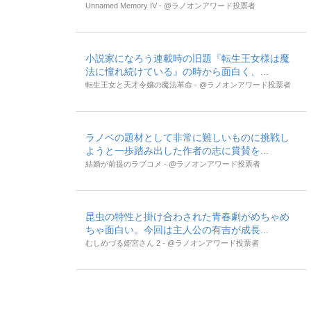
Unnamed Memory IV - @ラノオンアワード投票者
小説家になろう連載時の旧題『転生王女様は魔
法に憧れ続けている』の時から面白く、...
転生王女と天才令嬢の魔法革命 - @ラノオンアワード投票者
ラノベの題材として非常に難しいものに挑戦し
ようと一歩踏み出した作者の志に賞賛を...
結婚が前提のラブコメ - @ラノオンアワード投票者
昆虫の特性と掛け合わされた青春劇がめちゃめ
ちゃ面白い。今回は主人公の有吉が成長...
むしめづる姫宮さん 2 - @ラノオンアワード投票者