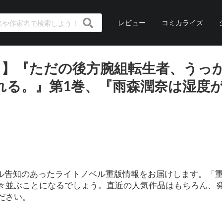
レビュー
コミカライズ
0日】『ただの後方腕組転生者、うっ
れる。』第1巻、『雨森潤奈は湿度
ィシャル告知のあったライトノベル重版情報をお届けします。「
々並ぶことになるでしょう。直近の人気作品はもちろん、
ださい。