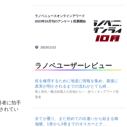
ラノベニュースオンラインアワード
2023年10月刊のアンケート投票開始
2023/11/13
ラノベユーザーレビュー
杖を修理するために地道に情報を集め、最後に
真実が明かされるまでの流れがとても綺...
竜と祭礼―魔法杖職人の見地から― - @ラノオンアワード投
票者
勇者に拍手
されてい
全てが覆り、また初めての出逢いから始まる御
伽噺。1巻から3巻までのオスカーとテ...