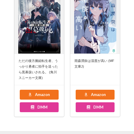
ただの後方腕組転生者、う
雨森潤奈は湿度が高い (MF
っかり勇者に拍手を送った
文庫J)
ら黒幕扱いされる。 (角川
スニーカー文庫)
Amazon
Amazon
DMM
DMM