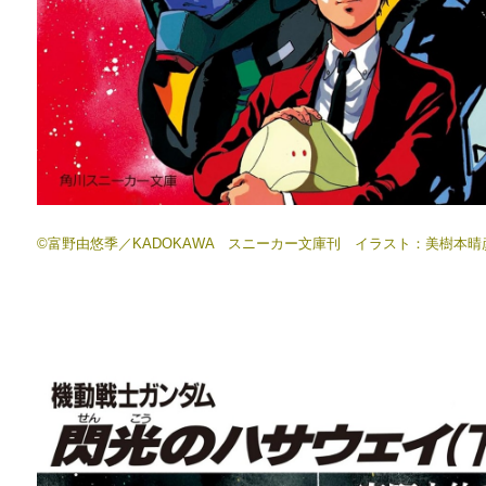
©富野由悠季／KADOKAWA スニーカー文庫刊 イラスト：美樹本晴