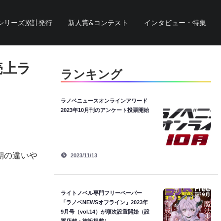
シリーズ累計発行
新人賞&コンテスト
インタビュー・特集
売上ラ
ランキング
ラノベニュースオンラインアワード
2023年10月刊のアンケート投票開始
時期の違いや
2023/11/13
ライトノベル専門フリーペーパー
「ラノベNEWSオフライン」2023年
9月号（vol.14）が順次設置開始（設