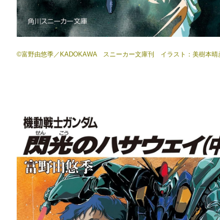
©富野由悠季／KADOKAWA スニーカー文庫刊 イラスト：美樹本晴