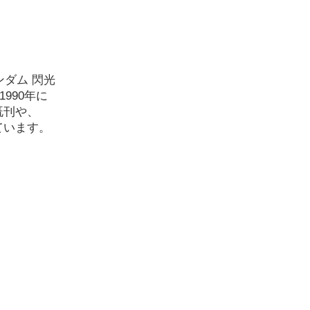
ンダム 閃光
990年に
既刊や、
ています。