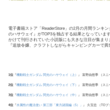
電子書籍ストア「ReaderStore」の2月の月間ラ
のハサウェイ』がTOP3を独占する結果となっています
かけて刊行されていた小説版にも大きな注目が集まり
『追放令嬢、クラフトしながらキャンピングカーで異
1
位
『
機動戦士ガンダム 閃光のハサウェイ（上）
』 富野由悠季 （ス
2
位
『
機動戦士ガンダム 閃光のハサウェイ（下）
』 富野由悠季 （ス
3
位
『
機動戦士ガンダム 閃光のハサウェイ（中）
』 富野由悠季 （ス
4
位
『
水属性の魔法使い 第三部「東方諸国編（5）」
』 久宝忠 （TO