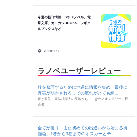
今週の新刊情報：SQEXノベル、電
撃文庫、カドカワBOOKS、ツギク
ルブックスなど
2023/11/06
ラノベユーザーレビュー
杖を修理するために地道に情報を集め、最後に
真実が明かされるまでの流れがとても綺...
竜と祭礼―魔法杖職人の見地から― - @ラノオンアワード投
票者
全てが覆り、また初めての出逢いから始まる御
伽噺。1巻から3巻までのオスカーとテ...