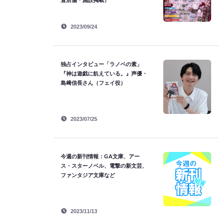
置店舗・施設掲載）
2023/09/24
独占インタビュー「ラノベの素」
『神は遊戯に飢えている。』声優・
島﨑信長さん（フェイ役）
2023/07/25
今週の新刊情報：GA文庫、アー
ス・スターノベル、電撃の新文芸、
ファンタジア文庫など
2023/11/13