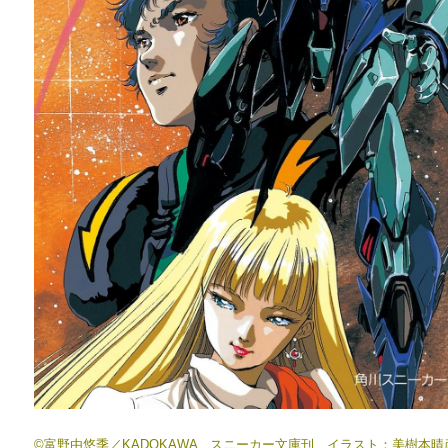
©富野由悠季／KADOKAWA スニーカー文庫刊 イラスト：美樹本晴