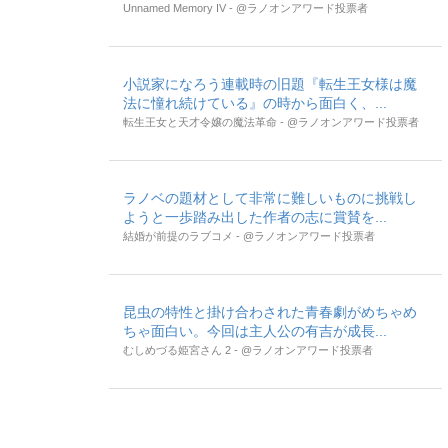
Unnamed Memory IV - @ラノオンアワード投票者
小説家になろう連載時の旧題『転生王女様は魔
法に憧れ続けている』の時から面白く、...
転生王女と天才令嬢の魔法革命 - @ラノオンアワード投票者
ラノベの題材として非常に難しいものに挑戦し
ようと一歩踏み出した作者の志に賞賛を...
結婚が前提のラブコメ - @ラノオンアワード投票者
昆虫の特性と掛け合わされた青春劇がめちゃめ
ちゃ面白い。今回は主人公の有吉が成長...
むしめづる姫宮さん 2 - @ラノオンアワード投票者