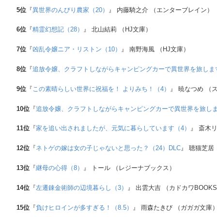
5
位
『
異世界のんびり農家（20）
』 内藤騎之介 （エンターブレイン）
6
位
『
精霊幻想記（28）
』 北山結莉 （HJ文庫）
7
位
『
凶乱令嬢ニア・リストン（10）
』 南野海風 （HJ文庫）
8
位
『
追放令嬢、クラフトしながらキャンピングカーで異世界を旅しま
9
位
『
この素晴らしい世界に祝福を！ よりみち！（4）
』 暁なつめ （
10
位
『
追放令嬢、クラフトしながらキャンピングカーで異世界を旅しま
11
位
『
家を追い出されましたが、元気に暮らしています（4）
』 斎木リ
12
位
『
ネトゲの嫁は女の子じゃないと思った？（24）DLC
』 聴猫芝居
13
位
『
継母の心得（8）
』 トール （レジーナブックス）
14
位
『
左遷錬金術師の辺境暮らし（3）
』 出雲大吉 （カドカワBOOK
15
位
『
負けヒロインが多すぎる！（8.5）
』 雨森たきび （ガガガ文庫