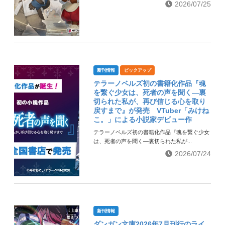
2026/07/25
新刊情報
ピックアップ
テラーノベルズ初の書籍化作品『魂
を繋ぐ少女は、死者の声を聞く―裏
切られた私が、再び信じる心を取り
戻すまで』が発売 VTuber「みけね
こ。」による小説家デビュー作
テラーノベルズ初の書籍化作品『魂を繋ぐ少女
は、死者の声を聞く―裏切られた私が...
2026/07/24
新刊情報
ダンガン文庫2026年7月刊行のライ