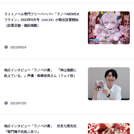
ライトノベル専門フリーペーパー「ラノベNEWSオ
フライン」2023年9月号（vol.14）が順次設置開始
（設置店舗・施設掲載）
2023/09/24
独占インタビュー「ラノベの素」 『神は遊戯に
飢えている。』声優・島﨑信長さん（フェイ役）
2023/07/25
独占インタビュー「ラノベの素」 伏見七尾先生
『獄門撫子此処ニ在リ』