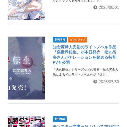
ックアップでお知らせします。ア...
2026/08/01
新刊情報
ピックアップ
知念実希人氏初のライトノベル作品
『偽世界転生』が本日発売 松丸昂
央さんがナレーションを務める特別
PVも公開
『天久鷹央』シリーズなどの著者・知念実希人
氏による初のライトノベル作品『偽世...
2026/07/30
新刊情報
モンスター文庫＆Mノベルス2026年7