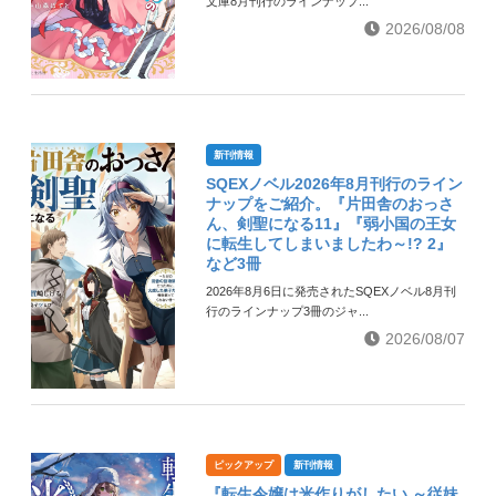
文庫8月刊行のラインナップ...
2026/08/08
新刊情報
SQEXノベル2026年8月刊行のライン
ナップをご紹介。『片田舎のおっさ
ん、剣聖になる11』『弱小国の王女
に転生してしまいましたわ～!? 2』
など3冊
2026年8月6日に発売されたSQEXノベル8月刊
行のラインナップ3冊のジャ...
2026/08/07
ピックアップ
新刊情報
『転生令嬢は米作りがしたい ～従妹