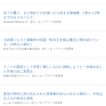
全てが覆り、また初めての出逢いから始まる御伽噺。1巻から3巻
までのオスカーとテ...
Unnamed Memory IV - @ラノオンアワード投票者
小説家になろう連載時の旧題『転生王女様は魔法に憧れ続けてい
る』の時から面白く、...
転生王女と天才令嬢の魔法革命 - @ラノオンアワード投票者
ラノベの題材として非常に難しいものに挑戦しようと一歩踏み出し
た作者の志に賞賛を...
結婚が前提のラブコメ - @ラノオンアワード投票者
昆虫の特性と掛け合わされた青春劇がめちゃめちゃ面白い。今回は
主人公の有吉が成長...
むしめづる姫宮さん 2 - @ラノオンアワード投票者