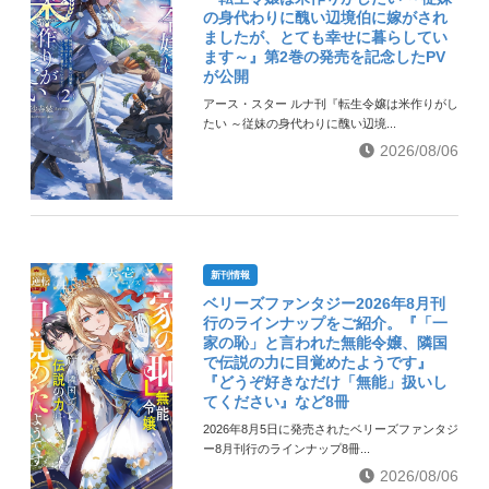
の身代わりに醜い辺境伯に嫁がされ
ましたが、とても幸せに暮らしてい
ます～』第2巻の発売を記念したPV
が公開
アース・スター ルナ刊『転生令嬢は米作りがし
たい ～従妹の身代わりに醜い辺境...
2026/08/06
新刊情報
ベリーズファンタジー2026年8月刊
行のラインナップをご紹介。『「一
家の恥」と言われた無能令嬢、隣国
で伝説の力に目覚めたようです』
『どうぞ好きなだけ「無能」扱いし
てください』など8冊
2026年8月5日に発売されたベリーズファンタジ
ー8月刊行のラインナップ8冊...
2026/08/06