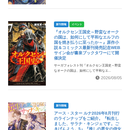
新刊情報
イベント
『オルクセン王国史～野蛮なオーク
の国は、如何にして平和なエルフの
国を焼き払うに至ったか～』原作小
説＆コミックス最新刊発売記念WEB
サイン会が書泉ブックタワーにて開
催決定
サーガフォレスト刊『オルクセン王国史～野蛮
なオークの国は、如何にして平和なエ...
2026/08/05
新刊情報
アース・スター ルナ2026年8月刊行
のラインナップをご紹介。『転生し
ました、サラナ・キンジェです。ご
きげんよう。5』『推しの悪女の侍女