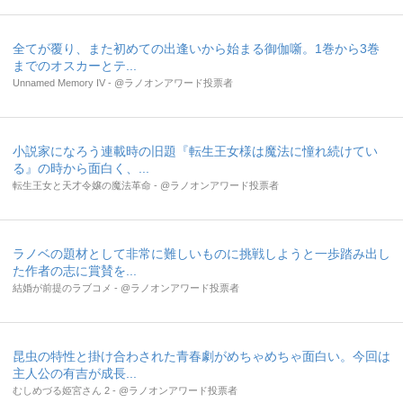
全てが覆り、また初めての出逢いから始まる御伽噺。1巻から3巻
までのオスカーとテ...
Unnamed Memory IV - @ラノオンアワード投票者
小説家になろう連載時の旧題『転生王女様は魔法に憧れ続けてい
る』の時から面白く、...
転生王女と天才令嬢の魔法革命 - @ラノオンアワード投票者
ラノベの題材として非常に難しいものに挑戦しようと一歩踏み出し
た作者の志に賞賛を...
結婚が前提のラブコメ - @ラノオンアワード投票者
昆虫の特性と掛け合わされた青春劇がめちゃめちゃ面白い。今回は
主人公の有吉が成長...
むしめづる姫宮さん 2 - @ラノオンアワード投票者