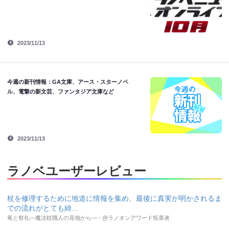
2023/11/13
今週の新刊情報：GA文庫、アース・スターノベ
ル、電撃の新文芸、ファンタジア文庫など
2023/11/13
ラノベユーザーレビュー
杖を修理するために地道に情報を集め、最後に真実が明かされるま
での流れがとても綺...
竜と祭礼―魔法杖職人の見地から― - @ラノオンアワード投票者