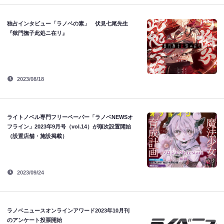
独占インタビュー「ラノベの素」 伏見七尾先生
『獄門撫子此処ニ在リ』
2023/08/18
ライトノベル専門フリーペーパー「ラノベNEWSオ
フライン」2023年9月号（vol.14）が順次設置開始
（設置店舗・施設掲載）
2023/09/24
ラノベニュースオンラインアワード2023年10月刊
のアンケート投票開始