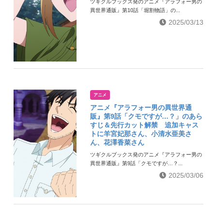
ツギクルブックス発のアニメ『アラフォー男の
異世界通販』第10話「堀割物語」の...
2025/03/13
アニメ
アニメ『アラフォー男の異世界通
販』第9話「クモですが…？」のあら
すじ＆先行カット解禁 追加キャス
トに羊宮妃那さん、小清水亜美さ
ん、花澤香菜さん
ツギクルブックス発のアニメ『アラフォー男の
異世界通販』第9話「クモですが…？...
2025/03/06