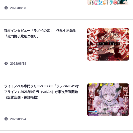
2026/08/08
独占インタビュー「ラノベの素」 伏見七尾先生
『獄門撫子此処ニ在リ』
2023/08/18
ライトノベル専門フリーペーパー「ラノベNEWSオ
フライン」2023年9月号（vol.14）が順次設置開始
（設置店舗・施設掲載）
2023/09/24