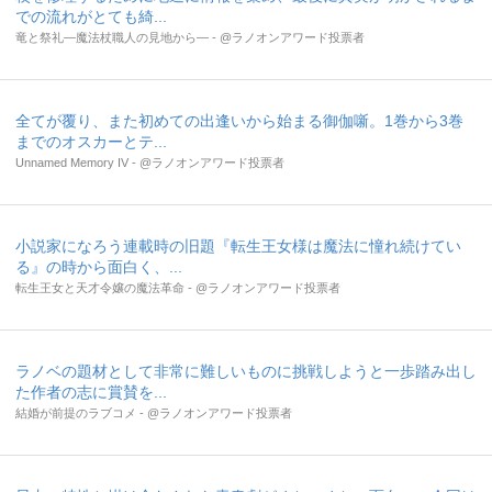
での流れがとても綺...
竜と祭礼―魔法杖職人の見地から― - @ラノオンアワード投票者
全てが覆り、また初めての出逢いから始まる御伽噺。1巻から3巻
までのオスカーとテ...
Unnamed Memory IV - @ラノオンアワード投票者
小説家になろう連載時の旧題『転生王女様は魔法に憧れ続けてい
る』の時から面白く、...
転生王女と天才令嬢の魔法革命 - @ラノオンアワード投票者
ラノベの題材として非常に難しいものに挑戦しようと一歩踏み出し
た作者の志に賞賛を...
結婚が前提のラブコメ - @ラノオンアワード投票者