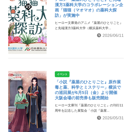
漢方3薬科大学のコラボレーション企
画「猫猫（マオマオ）の薬科大探
訪」が実施中
ヒーロー文庫発のアニメ『薬屋のひとりごと』
と先端漢方3薬科大学（横浜薬科大学...
2026/06/11
イベント
「小説『薬屋のひとりごと』原作展
毒と薬、科学とミステリー」横浜で
の巡回展が6月5日（金）より開催
大阪会場の前売券も販売開始
ヒーロー文庫刊『薬屋のひとりごと』の刊行11
周年を記念した展覧会「小説『薬屋...
2026/05/31