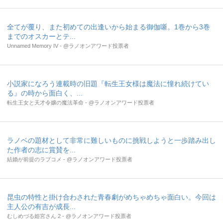
全てが覆り、また初めての出逢いから始まる御伽噺。1巻から3巻
までのオスカーとテ...
Unnamed Memory IV - @ラノオンアワード投票者
小説家になろう連載時の旧題『転生王女様は魔法に憧れ続けてい
る』の時から面白く、...
転生王女と天才令嬢の魔法革命 - @ラノオンアワード投票者
ラノベの題材として非常に難しいものに挑戦しようと一歩踏み出し
た作者の志に賞賛を...
結婚が前提のラブコメ - @ラノオンアワード投票者
昆虫の特性と掛け合わされた青春劇がめちゃめちゃ面白い。今回は
主人公の有吉が成長...
むしめづる姫宮さん 2 - @ラノオンアワード投票者