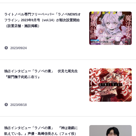
ライトノベル専門フリーペーパー「ラノベNEWSオ
フライン」2023年9月号（vol.14）が順次設置開始
（設置店舗・施設掲載）
2023/09/24
独占インタビュー「ラノベの素」 伏見七尾先生
『獄門撫子此処ニ在リ』
2023/08/18
独占インタビュー「ラノベの素」 『神は遊戯に
飢えている。』声優・島﨑信長さん（フェイ役）