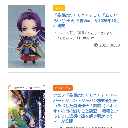
グッズ
『薬屋のひとりごと』より「ねんど
ろいど 壬氏 甲冑Ver.」が2026年10月
に発売
ヒーロー文庫刊『薬屋のひとりごと』より、
「ねんどろいど 壬氏 甲冑Ver.」...
2026/06/30
ピックアップ
アニメ『薬屋のひとりごと』とクー
パービジョン・ジャパン株式会社が
コラボした啓発冊子「猫猫（マオマ
オ）の目の困りごと調査 ～猫猫とい
っしょに近視の謎を解き明かそう
～」が公開