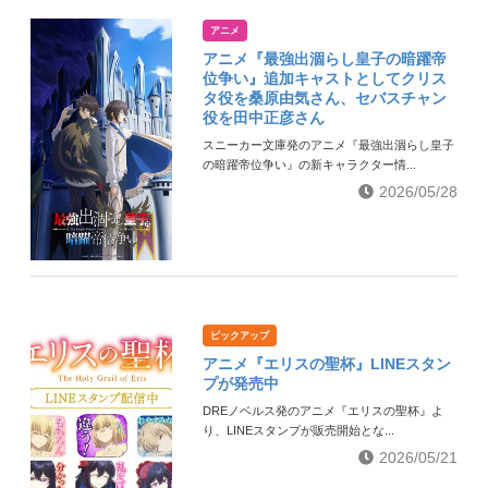
アニメ
アニメ『最強出涸らし皇子の暗躍帝
位争い』追加キャストとしてクリス
タ役を桑原由気さん、セバスチャン
役を田中正彦さん
スニーカー文庫発のアニメ『最強出涸らし皇子
の暗躍帝位争い』の新キャラクター情...
2026/05/28
ピックアップ
アニメ『エリスの聖杯』LINEスタン
プが発売中
DREノベルス発のアニメ『エリスの聖杯』よ
り、LINEスタンプが販売開始とな...
2026/05/21