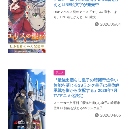
えとLINE絵文字が発売中
DREノベルス発のアニメ『エリスの聖杯』よ
り、LINE着せかえとLINE絵文...
2026/05/04
アニメ
『最強出涸らし皇子の暗躍帝位争い
無能を演じるSSランク皇子は皇位継
承戦を影から支配する』2026年7月
TVアニメ化決定
スニーカー文庫刊『最強出涸らし皇子の暗躍帝
位争い 無能を演じるSSランク皇子...
2026/04/05