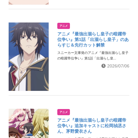
アニメ
アニメ『最強出涸らし皇子の暗躍帝
位争い』第1話「出涸らし皇子」のあ
らすじ＆先行カット解禁
スニーカー文庫発のアニメ『最強出涸らし皇子
の暗躍帝位争い』第1話「出涸らし皇...
2026/07/06
アニメ
アニメ『最強出涸らし皇子の暗躍帝
位争い』追加キャストに松岡禎丞さ
ん、茅野愛衣さん