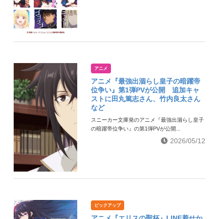
アニメ
アニメ『最強出涸らし皇子の暗躍帝
位争い』第1弾PVが公開 追加キャ
ストに田丸篤志さん、竹内良太さん
など
スニーカー文庫発のアニメ『最強出涸らし皇子
の暗躍帝位争い』の第1弾PVが公開...
2026/05/12
ピックアップ
アニメ『エリスの聖杯』LINE着せか