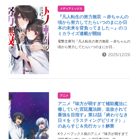
メディアミックス
『凡人転生の努力無双 ～赤ちゃんの
頃から努力してたらいつのまにか日
本の未来を背負ってました～』のコ
ミカライズ連載が開始
電撃文庫刊『凡人転生の努力無双 ～赤ちゃんの
頃から努力してたらいつのまにか日...
2025/12/26
アニメ
アニメ『味方が弱すぎて補助魔法に
徹していた宮廷魔法師、追放されて
最強を目指す』第12話「終わりなき
日々を（ラスティングピリオド）」
のあらすじ＆先行カット解禁
Kラノベブックス発のアニメ『味方が弱すぎて