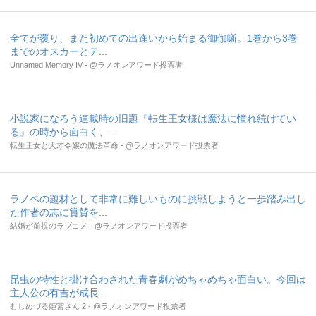
全てが覆り、また初めての出逢いから始まる御伽噺。1巻から3巻
までのオスカーとテ...
Unnamed Memory IV - @ラノオンアワード投票者
小説家になろう連載時の旧題『転生王女様は魔法に憧れ続けてい
る』の時から面白く、...
転生王女と天才令嬢の魔法革命 - @ラノオンアワード投票者
ラノベの題材として非常に難しいものに挑戦しようと一歩踏み出し
た作者の志に賞賛を...
結婚が前提のラブコメ - @ラノオンアワード投票者
昆虫の特性と掛け合わされた青春劇がめちゃめちゃ面白い。今回は
主人公の有吉が成長...
むしめづる姫宮さん 2 - @ラノオンアワード投票者