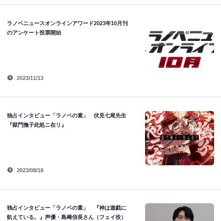
ラノベニュースオンラインアワード2023年10月刊
のアンケート投票開始
2023/11/13
独占インタビュー「ラノベの素」 伏見七尾先生
『獄門撫子此処ニ在リ』
2023/08/18
独占インタビュー「ラノベの素」 『神は遊戯に
飢えている。』声優・島﨑信長さん（フェイ役）