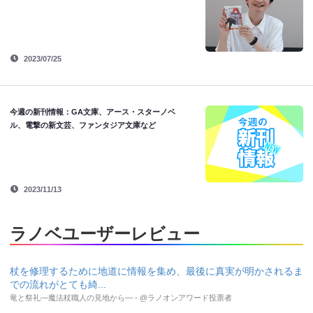
2023/07/25
今週の新刊情報：GA文庫、アース・スターノベ
ル、電撃の新文芸、ファンタジア文庫など
2023/11/13
ラノベユーザーレビュー
杖を修理するために地道に情報を集め、最後に真実が明かされるま
での流れがとても綺...
竜と祭礼―魔法杖職人の見地から― - @ラノオンアワード投票者