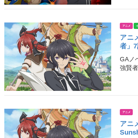
アニメ
アニ
者」
GA
強賢者
アニメ
アニメ
Sun