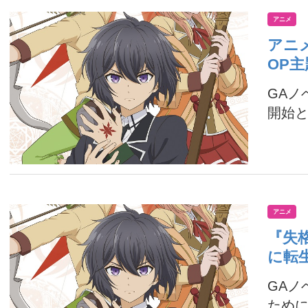
アニメ
アニ
OP
GAノ
開始と
アニメ
『失
に転
GA
ために