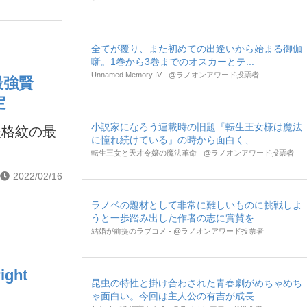
全てが覆り、また初めての出逢いから始まる御伽
噺。1巻から3巻までのオスカーとテ...
Unnamed Memory IV - @ラノオンアワード投票者
最強賢
定
小説家になろう連載時の旧題『転生王女様は魔法
失格紋の最
に憧れ続けている』の時から面白く、...
転生王女と天才令嬢の魔法革命 - @ラノオンアワード投票者
2022/02/16
ラノベの題材として非常に難しいものに挑戦しよ
うと一歩踏み出した作者の志に賞賛を...
結婚が前提のラブコメ - @ラノオンアワード投票者
ght
昆虫の特性と掛け合わされた青春劇がめちゃめち
ゃ面白い。今回は主人公の有吉が成長...