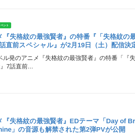
イベント
メ『失格紋の最強賢者』の特番『「失格紋の
7話直前スペシャル』が2月19日（土）配信決
ノベル発のアニメ『失格紋の最強賢者』の特番「『
』7話直前...
『失格紋の最強賢者』EDテーマ「Day of Bri
shine」の音源も解禁された第2弾PVが公開