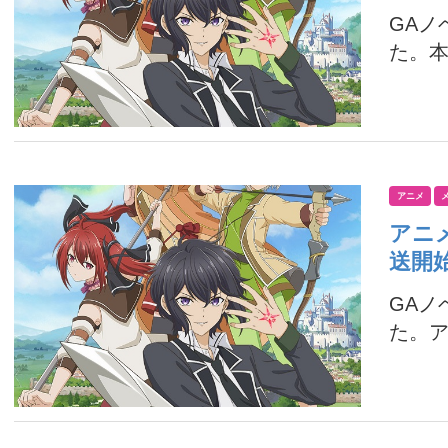
GAノ
た。本
アニメ
アニ
送開
GA
た。アニ