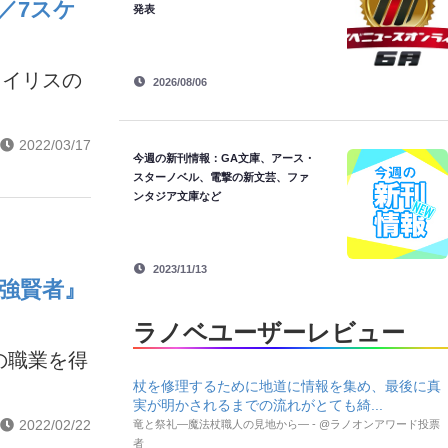
／7スケ
発表
・イリスの
2026/08/06
2022/03/17
今週の新刊情報：GA文庫、アース・
スターノベル、電撃の新文芸、ファ
ンタジア文庫など
2023/11/13
強賢者』
ラノベユーザーレビュー
の職業を得
杖を修理するために地道に情報を集め、最後に真
実が明かされるまでの流れがとても綺...
2022/02/22
竜と祭礼―魔法杖職人の見地から― - @ラノオンアワード投票
者