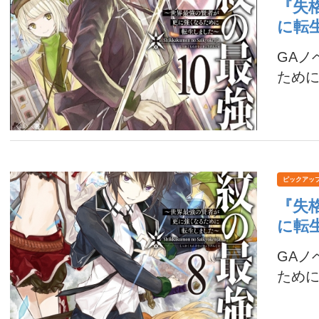
『失
に転
GA
ために
ピックアッ
『失
に転
GA
ために