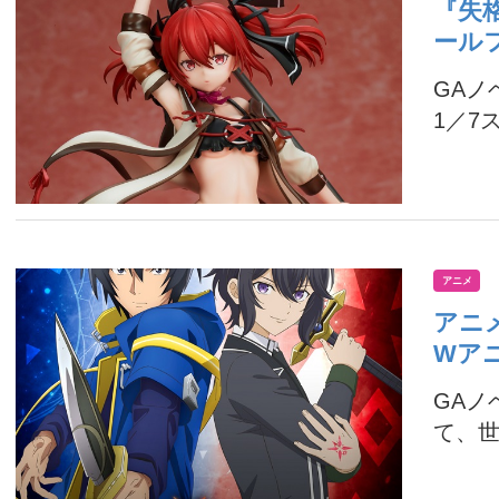
『失
ールフ
GA
1／7ス
アニメ
アニ
Wア
GAノ
て、世