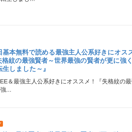
1日基本無料で読める最強主人公系好きにオス
失格紋の最強賢者～世界最強の賢者が更に強
転生しました～』
UEE＆最強主人公系好きにオススメ！『失格紋の
...
プ