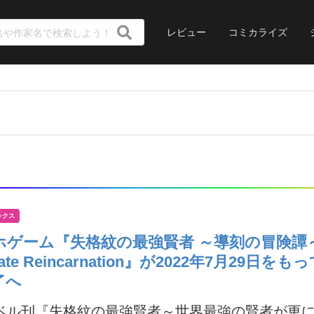
レビュー
コミカライズ
ックス
ホゲーム『失格紋の最強賢者 ～導刻の冒険譚～
mate Reincarnation』が2022年7月29日を
了へ
ノベル刊『失格紋の最強賢者～世界最強の賢者が更