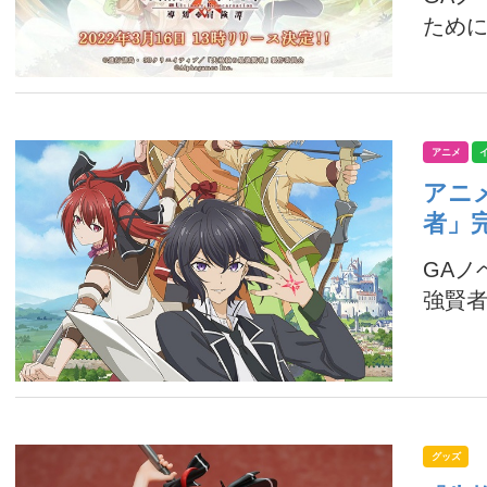
ために
アニメ
アニ
者」
GA
強賢者
グッズ