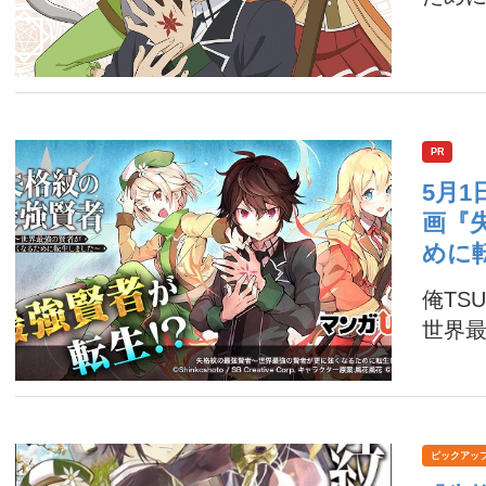
PR
5月
画『
めに
俺TS
世界最強
ピックアッ