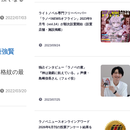
ライトノベル専門フリーペーパー
2022/07/03
「ラノベNEWSオフライン」2023年9
月号（vol.14）が順次設置開始（設置
店舗・施設掲載）
2023/09/24
最強賢
独占インタビュー「ラノベの素」
失格紋の最
『神は遊戯に飢えている。』声優・
島﨑信長さん（フェイ役）
2022/03/20
2023/07/25
ラノベニュースオンラインアワード
2026年6月刊の投票アンケート結果を