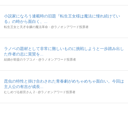
小説家になろう連載時の旧題『転生王女様は魔法に憧れ続けてい
る』の時から面白く、...
転生王女と天才令嬢の魔法革命 - @ラノオンアワード投票者
ラノベの題材として非常に難しいものに挑戦しようと一歩踏み出し
た作者の志に賞賛を...
結婚が前提のラブコメ - @ラノオンアワード投票者
昆虫の特性と掛け合わされた青春劇がめちゃめちゃ面白い。今回は
主人公の有吉が成長...
むしめづる姫宮さん 2 - @ラノオンアワード投票者