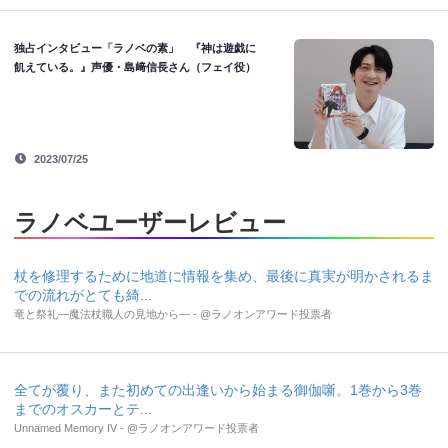
独占インタビュー「ラノベの素」 『神は遊戯に
飢えている。』声優・島﨑信長さん（フェイ役）
2023/07/25
ラノベユーザーレビュー
杖を修理するために地道に情報を集め、最後に真実が明かされるま
での流れがとても綺...
竜と祭礼―魔法杖職人の見地から― - @ラノオンアワード投票者
全てが覆り、また初めての出逢いから始まる御伽噺。1巻から3巻
までのオスカーとテ...
Unnamed Memory IV - @ラノオンアワード投票者