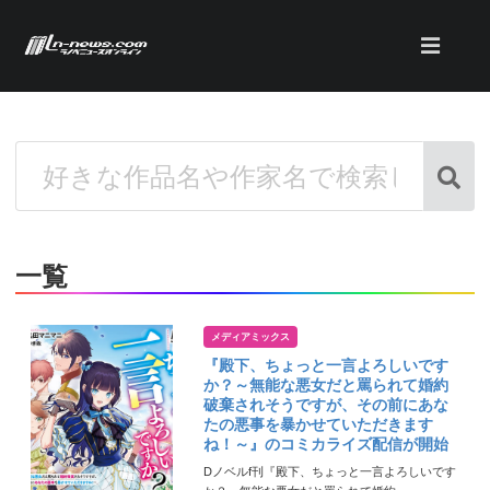
一覧
メディアミックス
『殿下、ちょっと一言よろしいです
か？～無能な悪女だと罵られて婚約
破棄されそうですが、その前にあな
たの悪事を暴かせていただきます
ね！～』のコミカライズ配信が開始
Dノベルf刊『殿下、ちょっと一言よろしいです