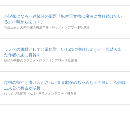
小説家になろう連載時の旧題『転生王女様は魔法に憧れ続けてい
る』の時から面白く、...
転生王女と天才令嬢の魔法革命 - @ラノオンアワード投票者
ラノベの題材として非常に難しいものに挑戦しようと一歩踏み出し
た作者の志に賞賛を...
結婚が前提のラブコメ - @ラノオンアワード投票者
昆虫の特性と掛け合わされた青春劇がめちゃめちゃ面白い。今回は
主人公の有吉が成長...
むしめづる姫宮さん 2 - @ラノオンアワード投票者