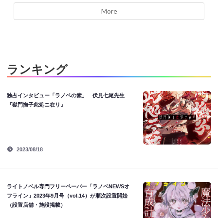
More
ランキング
独占インタビュー「ラノベの素」 伏見七尾先生
『獄門撫子此処ニ在リ』
2023/08/18
ライトノベル専門フリーペーパー「ラノベNEWSオ
フライン」2023年9月号（vol.14）が順次設置開始
（設置店舗・施設掲載）