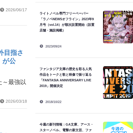
2026/06/17
ライトノベル専門フリーペーパー
「ラノベNEWSオフライン」2023年9
月号（vol.14）が順次設置開始（設置
店舗・施設掲載）
2023/09/24
外目指さ
）が公
ファンタジア文庫の歴史を彩る人気
作品をトークと歌と映像で振り返る
「FANTASIA ANNIVERSARY LIVE
た～最強以
2019」開催決定
2026/03/18
2018/10/22
今週の新刊情報：GA文庫、アース・
スターノベル、電撃の新文芸、ファ