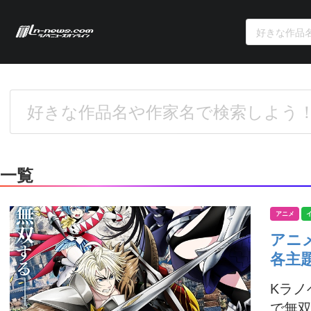
一覧
アニメ
アニ
各主
Kラ
で無双