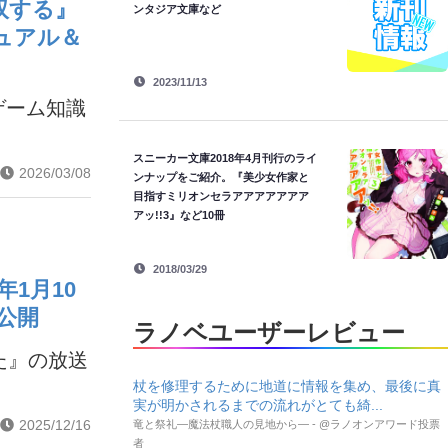
双する』
ンタジア文庫など
ジュアル＆
2023/11/13
ゲーム知識
スニーカー文庫2018年4月刊行のライ
2026/03/08
ンナップをご紹介。『美少女作家と
目指すミリオンセラアアアアアアア
アッ!!3』など10冊
2018/03/29
1月10
公開
ラノベユーザーレビュー
た』の放送
杖を修理するために地道に情報を集め、最後に真
実が明かされるまでの流れがとても綺...
2025/12/16
竜と祭礼―魔法杖職人の見地から― - @ラノオンアワード投票
者