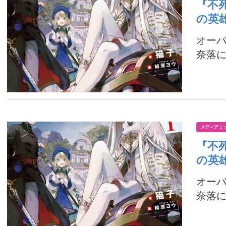
『不
の英
オー
奈落に
メディアミ
『不
の英
オー
奈落に