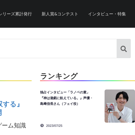
シリーズ累計発行
新人賞&コンテスト
インタビュー・特集
ランキング
独占インタビュー「ラノベの素」
『神は遊戯に飢えている。』声優・
双する』
島﨑信長さん（フェイ役）
開
ゲーム知識
2023/07/25