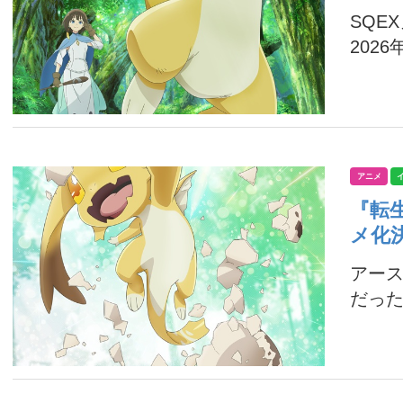
SQE
2026
アニメ
『転
メ化
アース
だった