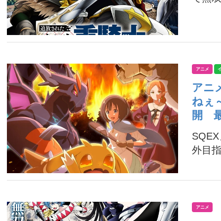
アニメ
アニ
ねぇ
開 
SQE
外目指
アニメ