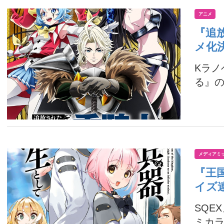
アニメ
『追
メ化
Kラ
る』の
メディアミ
『王
イズ
SQE
ミカラ