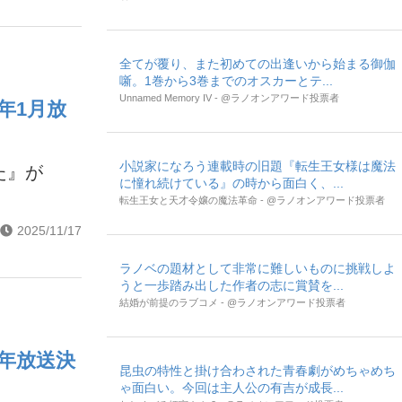
全てが覆り、また初めての出逢いから始まる御伽
噺。1巻から3巻までのオスカーとテ...
Unnamed Memory IV - @ラノオンアワード投票者
年1月放
小説家になろう連載時の旧題『転生王女様は魔法
た』が
に憧れ続けている』の時から面白く、...
転生王女と天才令嬢の魔法革命 - @ラノオンアワード投票者
2025/11/17
ラノベの題材として非常に難しいものに挑戦しよ
うと一歩踏み出した作者の志に賞賛を...
結婚が前提のラブコメ - @ラノオンアワード投票者
年放送決
昆虫の特性と掛け合わされた青春劇がめちゃめち
ゃ面白い。今回は主人公の有吉が成長...