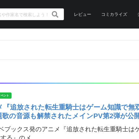
レビュー
コミカライズ
イベント
メ『追放された転生重騎士はゲーム知識で無
題歌の音源も解禁されたメインPV第2弾が公
ノベブックス発のアニメ『追放された転生重騎士は
する』のメ...