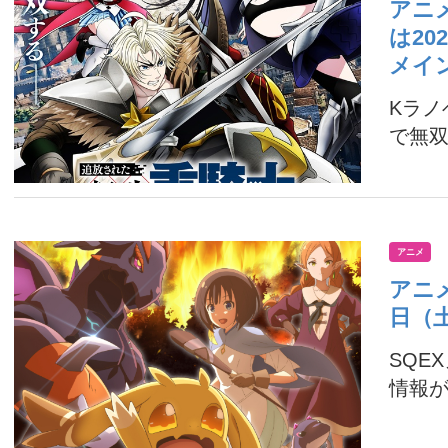
アニ
は2
メイ
Kラ
で無双
アニメ
アニ
日（
SQE
情報が