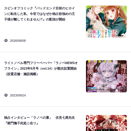
スピンオフコミック『バッドエンド目前のヒロイ
ンに転生した私、今世ではなぜか独占欲強めの王
子様が離してくれません!?』の配信が開始
2026/08/08
ライトノベル専門フリーペーパー「ラノベNEWSオ
フライン」2023年9月号（vol.14）が順次設置開始
（設置店舗・施設掲載）
2023/09/24
独占インタビュー「ラノベの素」 伏見七尾先生
『獄門撫子此処ニ在リ』