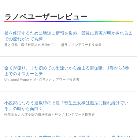
ラノベユーザーレビュー
杖を修理するために地道に情報を集め、最後に真実が明かされるま
での流れがとても綺...
竜と祭礼―魔法杖職人の見地から― - @ラノオンアワード投票者
全てが覆り、また初めての出逢いから始まる御伽噺。1巻から3巻
までのオスカーとテ...
Unnamed Memory IV - @ラノオンアワード投票者
小説家になろう連載時の旧題『転生王女様は魔法に憧れ続けてい
る』の時から面白く、...
転生王女と天才令嬢の魔法革命 - @ラノオンアワード投票者