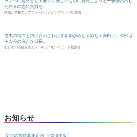
ラノベの題材として非常に難しいものに挑戦しようと一歩踏み出し
た作者の志に賞賛を...
結婚が前提のラブコメ - @ラノオンアワード投票者
昆虫の特性と掛け合わされた青春劇がめちゃめちゃ面白い。今回は
主人公の有吉が成長...
むしめづる姫宮さん 2 - @ラノオンアワード投票者
お知らせ
新年の挨拶募集企画（2026年版）